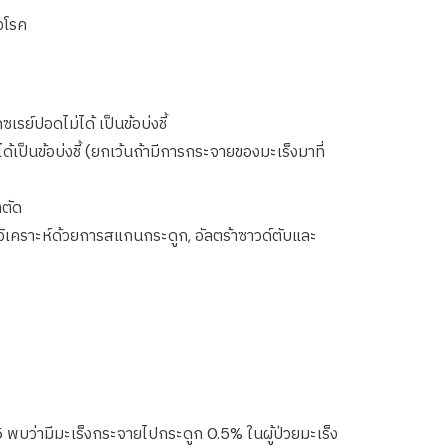
องโรค
รย์ปอดไม่ได้ เป็นข้อบ่งชี้
เป็นข้อบ่งชี้ (ยกเว้นถ้ามีการกระจายของมะเร็งมาที่
าตัด
วิเคราะห์ด้วยการสแกนกระดูก, อัลตร้าซาวด์ตับและ
5 พบว่ามีมะเร็งกระจายไปกระดูก 0.5% ในผู้ป่วยมะเร็ง