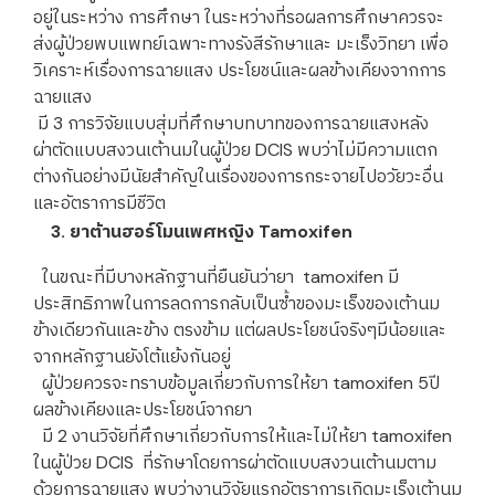
อยู่ในระหว่าง การศึกษา ในระหว่างที่รอผลการศึกษาควรจะ
ส่งผู้ป่วยพบแพทย์เฉพาะทางรังสีรักษาและ มะเร็งวิทยา เพื่อ
วิเคราะห์เรื่องการฉายแสง ประโยชน์และผลข้างเคียงจากการ
ฉายแสง
มี 3 การวิจัยแบบสุ่มที่ศึกษาบทบาทของการฉายแสงหลัง
ผ่าตัดแบบสงวนเต้านมในผู้ป่วย DCIS พบว่าไม่มีความแตก
ต่างกันอย่างมีนัยสำคัญในเรื่องของการกระจายไปอวัยวะอื่น
และอัตราการมีชีวิต
3. ยาต้านฮอร์โมนเพศหญิง Tamoxifen
ในขณะที่มีบางหลักฐานที่ยืนยันว่ายา tamoxifen มี
ประสิทธิภาพในการลดการกลับเป็นซ้ำของมะเร็งของเต้านม
ข้างเดียวกันและข้าง ตรงข้าม แต่ผลประโยชน์จริงๆมีน้อยและ
จากหลักฐานยังโต้แย้งกันอยู่
ผู้ป่วยควรจะทราบข้อมูลเกี่ยวกับการให้ยา tamoxifen 5ปี
ผลข้างเคียงและประโยชน์จากยา
มี 2 งานวิจัยที่ศึกษาเกี่ยวกับการให้และไม่ให้ยา tamoxifen
ในผู้ป่วย DCIS ที่รักษาโดยการผ่าตัดแบบสงวนเต้านมตาม
ด้วยการฉายแสง พบว่างานวิจัยแรกอัตราการเกิดมะเร็งเต้านม