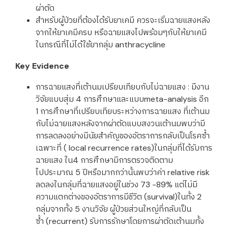
ผ่าตัด
สำหรับผู้ป่วยที่ต้องได้รับยาเคมี ควรจะเริ่มฉายแสงหลัง
จากให้ยาเคมีครบ หรือฉายแสงไปพร้อมๆกับให้ยาเคมี
ในกรณีที่ไม่ได้ใช้ยากลุ่ม anthracycline
Key Evidence
การฉายแสงที่เต้านมเปรียบเทียบกับไม่ฉายแสง : มีงาน
วิจัยแบบสุ่ม 4 การศึกษาและแบบmeta-analysis อีก
1 การศึกษาที่เปรียบเทียบระหว่างการฉายแสง ที่เต้านม
กับไม่ฉายแสงหลังจากผ่าตัดแบบสงวนเต้านมพบว่ามี
การลดลงอย่างมีนัยสำคัญของอัตราการกลับเป็นโรคซ้ำ
เฉพาะที่ ( local recurrence rates)ในกลุ่มที่ได้รับการ
ฉายแสง ใน4 การศึกษามีการตรวจติดตาม
ไปประมาณ 5 ปีหรือมากกว่านั้นพบว่าค่า relative risk
ลดลงในกลุ่มที่ฉายแสงอยู่ในช่วง 73 -89% แต่ไม่มี
ความแตกต่างของอัตราการมีชีวิต (survival)ในทั้ง 2
กลุ่มจากทั้ง 5 งานวิจัย ผู้ป่วยส่วนใหญ่ที่กลับเป็น
ซ้ำ (recurrent) รับการรักษาโดยการผ่าตัดเต้านมทั้ง