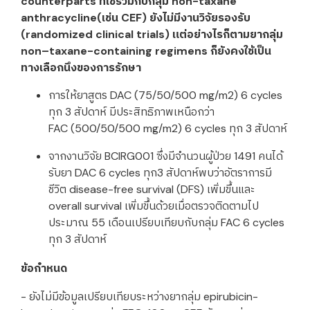
counterparts ที่ใช้ร่วมกับกลุ่ม non-taxane
anthracycline(เช่น CEF) ยังไม่มีงานวิจัยรองรับ
(randomized clinical trials) แต่อย่างไรก็ตามยากลุ่ม
non–taxane-containing regimens ก็ยังคงใช้เป็น
ทางเลือกนึงของการรักษา
การให้ยาสูตร DAC (75/50/500 mg/m2) 6 cycles
ทุก 3 สัปดาห์ มีประสิทธิภาพเหนือกว่า
FAC (500/50/500 mg/m2) 6 cycles ทุก 3 สัปดาห์
จากงานวิจัย BCIRG001 ซึ่งมีจำนวนผู้ป่วย 1491 คนได้
รับยา DAC 6 cycles ทุก3 สัปดาห์พบว่าอัตราการมี
ชีวิต disease-free survival (DFS) เพิ่มขึ้นและ
overall survival เพิ่มขึ้นด้วยเมื่อตรวจติดตามไป
ประมาณ 55 เดือนเปรียบเทียบกับกลุ่ม FAC 6 cycles
ทุก 3 สัปดาห์
ข้อกำหนด
- ยังไม่มีข้อมูลเปรียบเทียบระหว่างยากลุ่ม epirubicin-