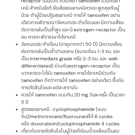
receptor เป็นบวก ควรให้ยา tamoxifen ร่วมกับยา
เคมี สำหรับข้อดี ข้อเสียของยาเคมีควรจะพูดคุยกับผู้
ป่วย ถ้าผู้ป่วยปฎิเสธยาเคมี การให้ tamoxifen อย่าง
เดียวควรพิจารณาวัยหมดประจำเดือนและมีความเสี่ยง
ต่อการกลับเป็นซ้ำสูง และมี estrogen-receptor เป็น
ลบ ควรจะพิจารณาให้ยาเคมี
วัยหมดประจำเดือน (อายุมากกว่า 50 ปี) มีความเสี่ยง
ต่อการกลับเป็นซ้ำปานกลาง (ขนาดก้อน 1-3 ซม. และ
เป็น intermediate grade หรือ 2-3 ซม. และ well-
differentiated) ร่วมกับestrogen-receptor เป็น
บวกควรจะได้รับ tamoxifen การให้ยาเคมีร่วมกับ
tamoxifen ดีกว่าการให้ tamoxifen อย่างเดียว ขึ้นกับ
การตัดสินใจและแต่ละสถาบัน
ควรให้ tamoxifen แบบกิน 20 mg วันละครั้ง เป็นเวลา
5 ปี
สูตรของยาเคมี : cyclophosphamide (แบบ
กิน)/methotrexate/fluorouracilให้ 6 cycles
หรือ doxorubicin/cyclophosphamide 4 cycles
เกี่ยวกับการตัดสินใจในผู้ป่วยที่ต่อมน้ำเหลืองเป็นลบ