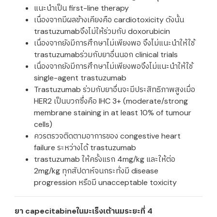
แนะนำเป็น first-line therapy
เนื่องจากมีผลข้างเคียงคือ cardiotoxicity ดังนั้น
trastuzumabจึงไม่ให้ร่วมกับ doxorubicin
เนื่องจากยังมีการศึกษาไม่เพียงพอ จึงไม่แนะนำให้ใช้
trastuzumabร่วมกับยาอื่นนอก clinical trials
เนื่องจากยังมีการศึกษาไม่เพียงพอจึงไม่แนะนำให้ใช้
single-agent trastuzumab
Trastuzumab ร่วมกับยาอื่นจะมีประสิทธิภาพสูงเมื่อ
HER2 เป็นบวกซึ่งคือ IHC 3+ (moderate/strong
membrane staining in at least 10% of tumour
cells)
ควรตรวจติดตามอาการของ congestive heart
failure ระหว่างได้ trastuzumab
trastuzumab ให้ครั้งแรก 4mg/kg และให้ต่อ
2mg/kg ทุกสัปดาห์จนกระทั่งมี disease
progression หรือมี unacceptable toxicity
ยา capecitabineในมะเร็งเต้านมระยะที่ 4