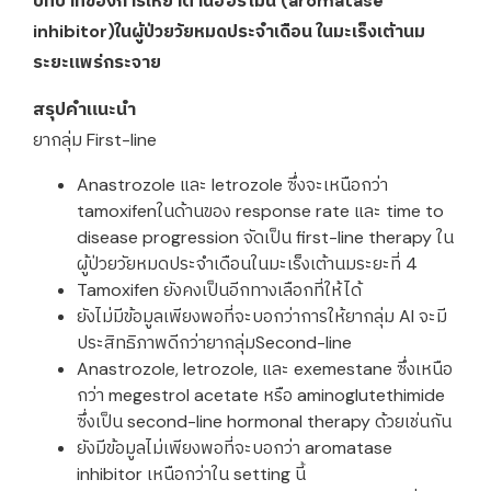
บทบาทของการให้ยาต้านฮอร์โมน (aromatase
inhibitor)ในผู้ป่วยวัยหมดประจำเดือน ในมะเร็งเต้านม
ระยะแพร่กระจาย
สรุปคำแนะนำ
ยากลุ่ม First-line
Anastrozole และ letrozole ซึ่งจะเหนือกว่า
tamoxifenในด้านของ response rate และ time to
disease progression จัดเป็น first-line therapy ใน
ผู้ป่วยวัยหมดประจำเดือนในมะเร็งเต้านมระยะที่ 4
Tamoxifen ยังคงเป็นอีกทางเลือกที่ให้ได้
ยังไม่มีข้อมูลเพียงพอที่จะบอกว่าการให้ยากลุ่ม AI จะมี
ประสิทธิภาพดีกว่ายากลุ่มSecond-line
Anastrozole, letrozole, และ exemestane ซึ่งเหนือ
กว่า megestrol acetate หรือ aminoglutethimide
ซึ่งเป็น second-line hormonal therapy ด้วยเช่นกัน
ยังมีข้อมูลไม่เพียงพอที่จะบอกว่า aromatase
inhibitor เหนือกว่าใน setting นี้