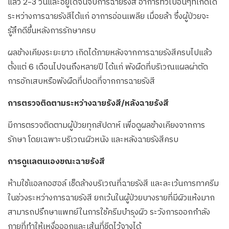
แล้ว 2-3 วันและอยู่ได้จนจบการฉายรังสี อาการทั่วไปอื่นๆที่เกิดได้
ระหว่างการฉายรังสีได้แก่ อาการอ่อนเพลีย เมื่อยล้า ซึ่งผู้ป่วยจะ
รู้สึกดีขึ้นหลังการรักษาครบ
ผลข้างเคียงระยะยาว เกิดได้ภายหลังจากการฉายรังสีครบไปแล้ว
ตั้งแต่ 6 เดือนไปจนถึงหลายปี ได้แก่ พังผืดที่บริเวณแผลผ่าตัด
การอักเสบหรือพังผืดที่ปอดที่จากการฉายรังสี
การตรวจติดตามระหว่างฉายรังสี/หลังฉายรังสี
มีการตรวจติดตามผู้ป่วยทุกสัปดาห์ เพื่อดูผลข้างเคียงจากการ
รักษา โดยเฉพาะบริเวณผิวหนัง และหลังฉายรังสีครบ
การดูแลตนเองขณะฉายรังสี
ห้ามใช้แอลกอฮอล์ เช็ดล้างบริเวณที่ฉายรังสี และละเว้นการทาครีม
ในช่วงระหว่างการฉายรังสี ยกเว้นในผู้ป่วยบางรายที่มีผิวแห้งมาก
สามารถปรึกษาแพทย์ในการใช้ครีมบำรุงผิว ระวังการออกกำลัง
กายที่ทำให้เหงื่อออกและเส้นที่ขีดไว้จางได้