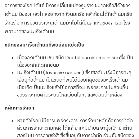
อาการของโรค ได้แก่ มีการเปลี่ยนแปลงรูปร่าง ขนาดหรือสีผิวของ
เต้านม มีของเหลวไหลออกจากหัวนมหรือ คลำก้อนได้ที่เต้านมหรือ
รักแร้ อาการปวดบริเวณเต้านมมักไม่ได้เป็นสาเหตุของการมาโรง
พยาบาลของมะเร็งเต้านม
ชนิดของมะเร็งเต้านมที่พบบ่อยแบ่งเป็น
เนื้องอกเต้านม เช่น ชนิด Ductal carcinoma in situซึ่งเป็น
เนื้องอกที่เกิดที่ท่อนม
มะเร็งเต้านม ( Invasive cancer ) ซึ่งเซลล์มะเร็งมีการทะลุ
เยื่อบุท่อน้ำนม เป็นชนิดที่พบได้บ่อยที่สุดของมะเร็งเต้านม
เมื่อเกิดเป็นมะเร็งแล้วมีโอกาสที่จะแพร่กระจายไปส่วนอื่น
ของร่างกายผ่านระบบไหลเวียนโลหิตและต่อมน้ำเหลือง
หลักการรักษา
หากตัวโรคไม่มีการแพร่กระจาย การรักษาหลักคือการผ่าตัด
ส่วนการรักษาตามหลัง ได้แก่ ยาเคมีบำบัด ยามุ่งเป้า ยาต้าน
ฮอร์โมน การฉายรังสี ซึ่งขึ้นอยู่กับการผ่าตัด ร่วมกับชนิดของ