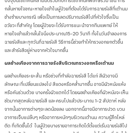
ปัจจุบันใช้เทคนิคสามมิติร่วมกับการใช้เทคนิคพิเศษร่วม เช่น การ
กลั้นหายใจขณะหายใจเข้าในผู้ป่วยที่ต้องได้รับการฉายรังสีที่เต้านม
ข้างซ้ายบางกรณี เพื่อเป็นการลดปริมาณรังสีไปที่หัวใจซึ่งเป็น
อวัยวะที่สำคัญ โดยผู้ป่วยจะได้รับการแนะนำจากทีมแพทย์ ให้
หายใจเข้าแล้วกลั้นใจนิ่งประมาณ15-20 วินาที ทั้งในวันจำลองการ
ฉายรังสีและทุกวันที่ฉายรังสี วิธีการนี้ช่วยทำให้ทรวงอกยกตัวขึ้น
และลำรังสีอยู่ห่างจากหัวใจมากขึ้น
ผลข้างเคียงจากการฉายรังสีบริเวณทรวงอกหรือเต้านม
ผลข้างเคียงระยะสั้น หรือช่วงที่กำลังฉายรังสี ได้แก่ สีผิวอาจมี
ลักษณะที่เปลี่ยนแปลงไป สีแดงหรือคล้ำมากขึ้น อาจมีผิวหนังแห้ง
หรือคันร่วมด้วย บางครั้งผิวแตกได้ โดยผลข้างเคียงที่ผิวหนังจะเห็น
ชัดมากสุดหลังฉายรังสี และครบไปแล้วประมาณ 1-2 สัปดาห์ หลัง
จากนั้นอาการต่างๆจะลดน้อยลง นอกจากนี้อาจมีอาการปวด บวม
อาการเจ็บแปล๊บๆ หรืออาการหนักๆบริเวณเต้านม ความรู้สึกไหล่
ติด ที่เกิดขึ้นได้ ในผู้ป่วยบางรายอาการเกิดได้ตั้งแต่เริ่มฉายรังสีไป