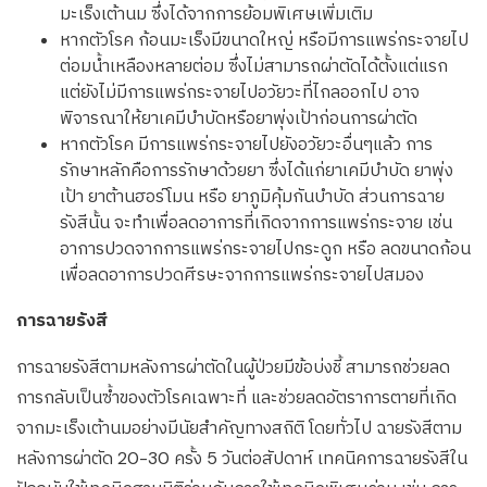
มะเร็งเต้านม ซึ่งได้จากการย้อมพิเศษเพิ่มเติม
หากตัวโรค ก้อนมะเร็งมีขนาดใหญ่ หรือมีการแพร่กระจายไป
ต่อมน้ำเหลืองหลายต่อม ซึ่งไม่สามารถผ่าตัดได้ตั้งแต่แรก
แต่ยังไม่มีการแพร่กระจายไปอวัยวะที่ไกลออกไป อาจ
พิจารณาให้ยาเคมีบำบัดหรือยาพุ่งเป้าก่อนการผ่าตัด
หากตัวโรค มีการแพร่กระจายไปยังอวัยวะอื่นๆแล้ว การ
รักษาหลักคือการรักษาด้วยยา ซึ่งได้แก่ยาเคมีบำบัด ยาพุ่ง
เป้า ยาต้านฮอร์โมน หรือ ยาภูมิคุ้มกันบำบัด ส่วนการฉาย
รังสีนั้น จะทำเพื่อลดอาการที่เกิดจากการแพร่กระจาย เช่น
อาการปวดจากการแพร่กระจายไปกระดูก หรือ ลดขนาดก้อน
เพื่อลดอาการปวดศีรษะจากการแพร่กระจายไปสมอง
การฉายรังสี
การฉายรังสีตามหลังการผ่าตัดในผู้ป่วยมีข้อบ่งชี้ สามารถช่วยลด
การกลับเป็นซ้ำของตัวโรคเฉพาะที่ และช่วยลดอัตราการตายที่เกิด
จากมะเร็งเต้านมอย่างมีนัยสำคัญทางสถิติ โดยทั่วไป ฉายรังสีตาม
หลังการผ่าตัด 20-30 ครั้ง 5 วันต่อสัปดาห์ เทคนิคการฉายรังสีใน