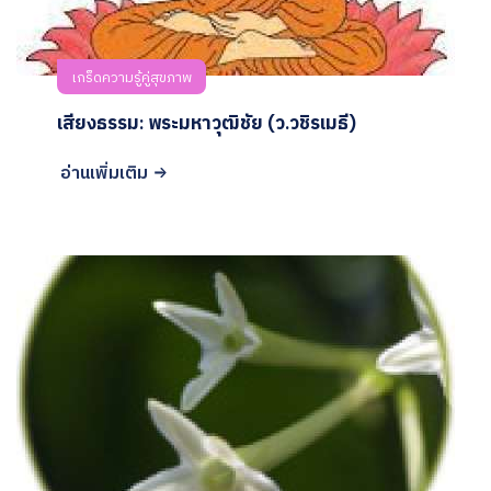
เกร็ดความรู้คู่สุขภาพ
เสียงธรรม: พระมหาวุฒิชัย (ว.วชิรเมธี)
อ่านเพิ่มเติม