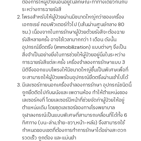
ต้องการให้ผู้ป่วยนอนอยู่ในลักษณะท่าทางเดียวกันกับ
ระหว่างการฉายรังสี
โพรงสำหรับให้ผู้ป่วยผ่านมีขนาดใหญ่กว่าของเครื่อง
เอกซเรย์ คอมพิวเตอร์ทั่วไป (เส้นผ่านศูนย์กลาง 80
ซม.) เนื่องจากในการรักษาผู้ป่วยด้วยรังสีจะต้องฉาย
รังสีหลายครั้ง อาจใช้เวลามากกว่า 1 เดือน ดังนั้น
อุปกรณ์ยึดตรึง (immobilization) แบบต่างๆ จึงเป็น
สิ่งจำเป็นอย่างยิ่งในการช่วยให้ผู้ป่วยอยู่นิ่งในระหว่าง
การฉายรังสีแต่ละครั้ง เครื่องจำลองการรักษาแบบ 3
มิติจึงออกแบบโพรงให้มีขนาดใหญ่ขึ้นเป็นพิเศษเพื่อที่
จะสามารถให้ผู้ป่วยพร้อมอุปกรณ์ยึดตรึงผ่านเข้าไปได้
มีเลเซอร์ภายนอกเครื่องจำลองการรักษา อุปกรณ์ชนิดนี้
ถูกยึดติดไปกับผนังและเพดานห้อง ทำให้ตำแหน่งของ
เลเซอร์คงที่ โดยเลเซอร์มีหน้าที่ช่วยจัดท่าผู้ป่วยให้อยู่
ตำแหน่งเดิม โดยชุดเลเซอร์ของทางโรงพยาบาล
จุฬาลงกรณ์เป็นแบบพิเศษที่สามารถเคลื่อนที่ได้ทั้ง 6
ทิศทาง (บน-ล่าง,ซ้าย-ขวา,หน้า-หลัง) จึงสามารถใช้
กำหนดขอบเขตที่ต้องการทำการรักษาได้อย่างสะดวก
รวดเร็ว ถูกต้อง และแม่นยำ