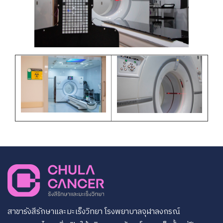
สาขารังสีรักษาและมะเร็งวิทยา โรงพยาบาลจุฬาลงกรณ์