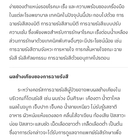
ง่ายของตำแหน่งรอยโรคมะเร็ง และความพร้อมของเครื่องมือ
ในแต่ละโรงพยาบาล เทคนิคในปัจจุบันนี้ประกอบไปด้วย การ
ฉายรังสีสองมิติ การฉายรังสีสามมิติ การฉายรังสีแบบปรับ
ความเข้ม ซึ่งเพียงพอสำหรับการรักษาโรคมะเร็งต่อมน้ำเหลือง
ส่วนการรักษาด้วยเทคนิคพิเศษอื่นๆจะมีประโยชน์น้อย เช่น
การฉายรังสีตามจังหวะการหายใจ การกลั้นหายใจขณะฉาย
รังสี รังสีศัลยกรรม การฉายรังสีด้วยอนุภาคโปรตอน
ผลข้างเคียงของการฉายรังสี
ระหว่างคอร์สการฉายรังสีผู้ป่วยอาจพบผลข้างเคียงใน
บริเวณที่โดนรังสี เช่น ผมร่วง มึนศีรษะ เคืองตา น้ำตาไหล
แผลในจมูก เจ็บปาก เจ็บคอ น้ำลายเหนียว ไม่รับรู้รสชาติ
อาหาร ผิวหนังแห้งแดงลอก คลื่นไส้อาเจียน ท้องเสีย ปัสสาวะ
บ่อย ปัสสาวะแสบขัด เม็ดเลือดขาวต่ำ เกล็ดเลือดต่ำ เป็นต้น
ซึ่งอาการดังกล่าวจะได้รับการดูแลจากแพทย์รังสีรักษาเพื่อ