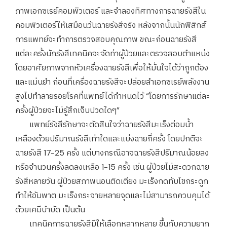
ภาพเอกซเรย์คอมพิวเตอร์ และจำลองทิศทางการฉายรังสีใน
คอมพิวเตอร์ให้เสมือนวันฉายรังสีจริง หลังจากนั้นนักฟิสิกส์
การแพทย์จะทำการตรวจสอบคุณภาพ ขณะก่อนฉายรังสี
แต่ละครั้งนักรังสีเทคนิคจะจัดท่าผู้ป่วยและตรวจสอบตำแหน่ง
โดยอาศัยภาพจากหัวเครื่องฉายรังสีเพื่อให้มั่นใจได้ว่าถูกต้อง
และแม่นยำ ก่อนที่เครื่องฉายรังสีจะปล่อยลำเอกซเรย์พลังงาน
สูงไปทำลายรอยโรคที่แพทย์ได้กำหนดไว้ “โดยการรักษาแต่ละ
ครั้งผู้ป่วยจะไม่รู้สึกเจ็บปวดใดๆ”
แพทย์รังสีรักษาจะตัดสินใจว่าฉายรังสีมะเร็งต่อมน้ำ
เหลืองด้วยปริมาณรังสีเท่าใดและแบ่งฉายกี่ครั้ง โดยปกติจะ
ฉายรังสี 17-25 ครั้ง แต่บางกรณีอาจฉายรังสีปริมาณน้อยลง
หรือจำนวนครั้งลดลงเหลือ 1-15 ครั้ง เช่น ผู้ป่วยไม่สะดวกฉาย
รังสีหลายวัน ผู้ป่วยสภาพนอนติดเตียง มะเร็งกดทับไขกระดูก
ทำให้อัมพาต มะเร็งกระจายหลายจุดและไม่สามารถควบคุมได้
ด้วยเคมีบำบัด เป็นต้น
เทคนิคการฉายรังสีมีให้เลือกหลากหลาย ขึ้นกับความยาก