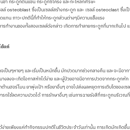
้นขา กระดูกต้นแขน กระดูกซี่โครง และกะโหลกศีรษะ
osteoblast ซึ่งเป็นเซลล์สร้างกระดูก และ เซลล์ osteoclast ซึ่งเ
่ทดแทน ภาวะปกตินี้ที่ทำให้กระดูกส่วนต่างๆมีความแข็งแรง
งการทำงานของทั้งสองเซลล์ดังกล่าว เกิดการทำลายกระดูกที่มากเกินไป แล
้แก่
ๆหายๆ และเริ่มเป็นหนักขึ้น มักปวดมากช่วงกลางคืน และจะมีอาการดีข
มื่อบางลงจะเกิดโอกาสหักได้ง่าย และผู้ป่วยอาจมีอาการปวดจากกระดูกหัก
้านฮอร์โมน ยาพุ่งเป้า หรือยาอื่นๆ อาจไปส่งผลหยุดการเติบโตของเซ
ามารถใช้ลดความปวดได้ การรักษาอื่นๆ เช่นการฉายรังสีที่กระดูกบริเวณที
่ายเพียงแค่ทำกิจกรรมปกติในชีวิตประจำวันเท่านั้น การเกิดมักเกิดขึ