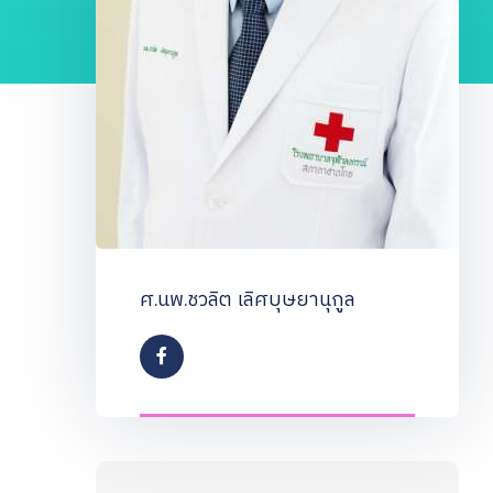
ศ.นพ.ชวลิต เลิศบุษยานุกูล