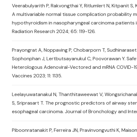
Veerabulyarith P, Rakvongthai Y, Ritlumlert N, Kitpanit 
A multivariable normal tissue complication probability 
hypothyroidism in nasopharyngeal carcinoma patients i
Radiation Research 2024; 65: 119-126.
Prayongrat A, Noppaving P, Chobarporn T, Sudhinaraset 
Sophonphan J, Lertbutsayanukul C, Poovorawan Y. Saf
Heterologous Adenoviral-Vectored and mRNA COVID-19 
Vaccines 2023; 11: 1135.
Leelayuwatanakul N, Thanthitaweewat V, Wongsrichanalai
S, Sriprasart T. The prognostic predictors of airway st
esophageal carcinoma. Journal of Bronchology and Inte
Piboonratanakit P, Ferreira JN, Pravinvongvuthi K, Maiso