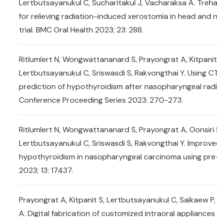
Lertbutsayanukul C, Sucharitakul J, Vacharaksa A. Treh
for relieving radiation-induced xerostomia in head and
trial. BMC Oral Health 2023; 23: 288.
Ritlumlert N, Wongwattananard S, Prayongrat A, Kitpanit
Lertbutsayanukul C, Sriswasdi S, Rakvongthai Y. Using 
prediction of hypothyroidism after nasopharyngeal radio
Conference Proceeding Series 2023: 270-273.
Ritlumlert N, Wongwattananard S, Prayongrat A, Oonsiri S
Lertbutsayanukul C, Sriswasdi S, Rakvongthai Y. Improve
hypothyroidism in nasopharyngeal carcinoma using pre-
2023; 13: 17437.
Prayongrat A, Kitpanit S, Lertbutsayanukul C, Saikaew 
A. Digital fabrication of customized intraoral appliance