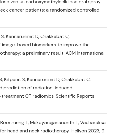
alose versus carboxymethylcellulose oral spray
 neck cancer patients: a randomized controlled
 S, Kannarunimit D, Chakkabat C,
CT image-based biomarkers to improve the
therapy: a preliminary result. ACM International
, Kitpanit S, Kannarunimit D, Chakkabat C,
d prediction of radiation-induced
treatment CT radiomics. Scientific Reports
P, Boonrueng T, Mekayarajjananonth T, Vacharaksa
s for head and neck radiotherapy Heliyon 2023; 9: