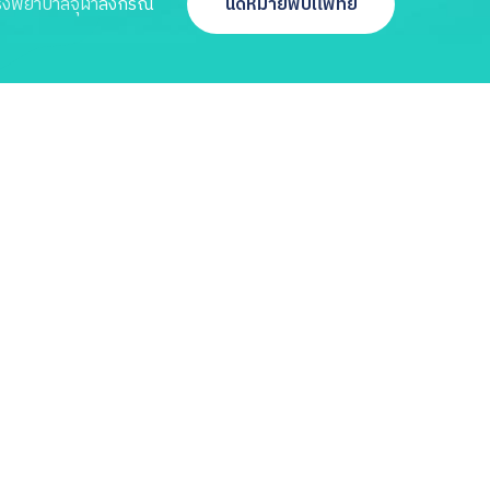
รงพยาบาลจุฬาลงกรณ์
นัดหมายพบแพทย์