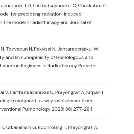
S, Kannarunimit D, Lertbutsayanukul C, Chakkabat C.
model for predicting radiation-induced
n the modern radiotherapy era. Journal of
N, Teeyapun N, Pakvisal N, Jantarabenjakul W,
ety and Immunogenicity of Homologous and
Vaccine Regimens in Radiotherapy Patients.
 V, Lertbutsayanukul C, Prayongrat A, Kitpanit
enting in malignant airway involvement from
rventional Pulmonology 2023; 30: 277-284.
n K, Urkasemsin G, Boonroung T, Prayongrat A,