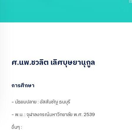
โ
ศ.นพ.ชวลิต เลิศบุษยานุกูล
การศึกษา
- มัธยมปลาย : อัสสัมชัญ ธนบุรี
- พ.บ. : จุฬาลงกรณ์มหาวิทยาลัย พ.ศ. 2539
อื่นๆ :