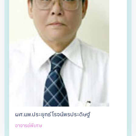
ผศ.นพ.ประยุทธ์ โรจน์พรประดิษฐ์
อาจารย์พิเศษ