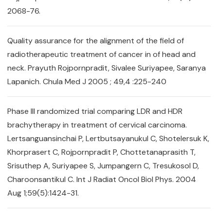
2068-76.
Quality assurance for the alignment of the field of
radiotherapeutic treatment of cancer in of head and
neck. Prayuth Rojpornpradit, Sivalee Suriyapee, Saranya
Lapanich. Chula Med J 2005 ; 49,4 :225-240
Phase III randomized trial comparing LDR and HDR
brachytherapy in treatment of cervical carcinoma.
Lertsanguansinchai P, Lertbutsayanukul C, Shotelersuk K,
Khorprasert C, Rojpornpradit P, Chottetanaprasith T,
Srisuthep A, Suriyapee S, Jumpangern C, Tresukosol D,
Charoonsantikul C. Int J Radiat Oncol Biol Phys. 2004
Aug 1;59(5):1424-31.