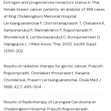
Estrogen and progesterone receptors status in Thai
female breast cancer patients: an analysis of 399 cases
at King Chulalongkorn Memorial Hospital.
Lertsanguansinchai P, Chottetanaprasith T, Chatamra K,
Sampatanukul P, Wannakrairot P, Rojpornpradit P,
Shotelersuk K, Lertbutsayanukul C, Boonjunwetwat D,
Vajragupta L. J Med Assoc Thai. 2002 Jun;85 Suppl
1:S193-202.
Results of radiation therapy for glottic cancer. Prayuth
Rojpornpradit, Chonlakiet Khorprasert, Kanjana
Chotelersuk, Prasert Lertsanguansinchai. Chula Med J
1998; 42,7: 495-504
Results of Radiotherapy of Laryngeal Carcinoma at
Chulalongkorn Hospital. Prayuth Rojpornpradit,