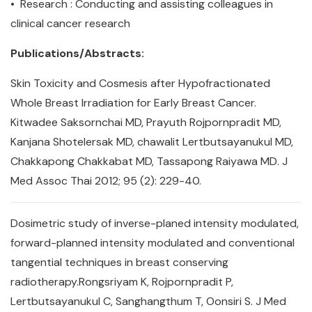
• Research : Conducting and assisting colleagues in
clinical cancer research
Publications/Abstracts:
Skin Toxicity and Cosmesis after Hypofractionated
Whole Breast Irradiation for Early Breast Cancer.
Kitwadee Saksornchai MD, Prayuth Rojpornpradit MD,
Kanjana Shotelersak MD, chawalit Lertbutsayanukul MD,
Chakkapong Chakkabat MD, Tassapong Raiyawa MD. J
Med Assoc Thai 2012; 95 (2): 229-40.
Dosimetric study of inverse-planed intensity modulated,
forward-planned intensity modulated and conventional
tangential techniques in breast conserving
radiotherapy.Rongsriyam K, Rojpornpradit P,
Lertbutsayanukul C, Sanghangthum T, Oonsiri S. J Med