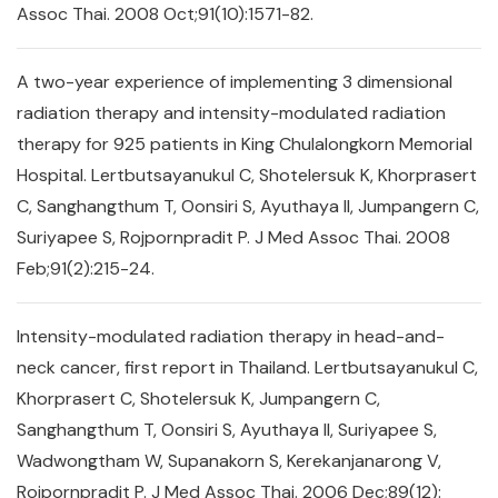
Assoc Thai. 2008 Oct;91(10):1571-82.
A two-year experience of implementing 3 dimensional
radiation therapy and intensity-modulated radiation
therapy for 925 patients in King Chulalongkorn Memorial
Hospital. Lertbutsayanukul C, Shotelersuk K, Khorprasert
C, Sanghangthum T, Oonsiri S, Ayuthaya II, Jumpangern C,
Suriyapee S, Rojpornpradit P. J Med Assoc Thai. 2008
Feb;91(2):215-24.
Intensity-modulated radiation therapy in head-and-
neck cancer, first report in Thailand. Lertbutsayanukul C,
Khorprasert C, Shotelersuk K, Jumpangern C,
Sanghangthum T, Oonsiri S, Ayuthaya II, Suriyapee S,
Wadwongtham W, Supanakorn S, Kerekanjanarong V,
Rojpornpradit P. J Med Assoc Thai. 2006 Dec;89(12):