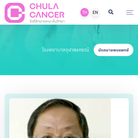
TH
EN
โรงพยาบาลจุฬาลงกรณ์
นัดหมายพบแพทย์