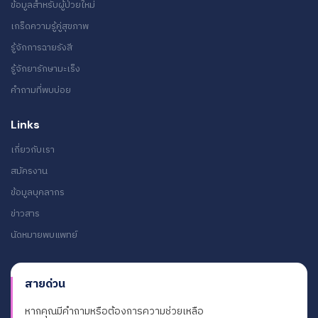
ข้อมูลสำหรับผู้ป่วยใหม่
เกร็ดความรู้คู่สุขภาพ
รู้จักการฉายรังสี
รู้จักยารักษามะเร็ง
คำถามที่พบบ่อย
Links
เกี่ยวกับเรา
สมัครงาน
ข้อมูลบุคลากร
ข่าวสาร
นัดหมายพบแพทย์
สายด่วน
หากคุณมีคำถามหรือต้องการความช่วยเหลือ