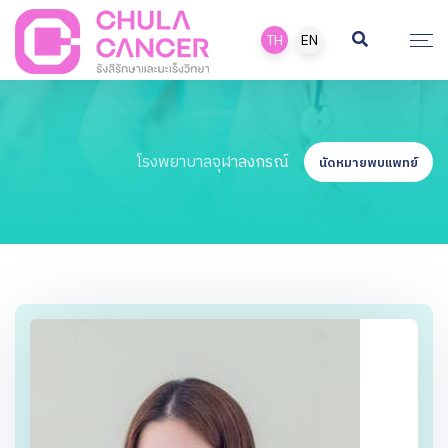
TH
EN
โรงพยาบาลจุฬาลงกรณ์
นัดหมายพบแพทย์