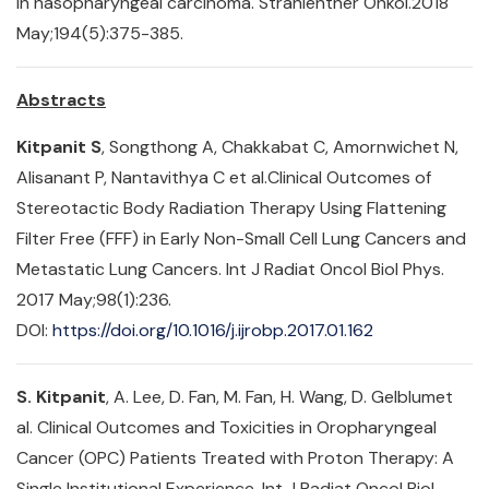
in nasopharyngeal carcinoma. Strahlenther Onkol.2018
May;194(5):375-385.
Abstracts
Kitpanit S
, Songthong A, Chakkabat C, Amornwichet N,
Alisanant P, Nantavithya C et al.Clinical Outcomes of
Stereotactic Body Radiation Therapy Using Flattening
Filter Free (FFF) in Early Non-Small Cell Lung Cancers and
Metastatic Lung Cancers. Int J Radiat Oncol Biol Phys.
2017 May;98(1):236.
DOI:
https://doi.org/10.1016/j.ijrobp.2017.01.162
S. Kitpanit
, A. Lee, D. Fan, M. Fan, H. Wang, D. Gelblumet
al. Clinical Outcomes and Toxicities in Oropharyngeal
Cancer (OPC) Patients Treated with Proton Therapy: A
Single Institutional Experience. Int J Radiat Oncol Biol