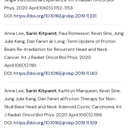
Phys. 2020 April;106(5):1152-1153.
DOI:
https://doi.org/10.1016/j.ijrobp.2019.11.231
Anna Lee
, Sarin Kitpanit
, Paul Romessor, Kevin Sine, Jung
Julie Kang, Dan Fanet al. Long-Term Update of Proton
Beam Re-Irradiation for Recurrent Head and Neck
Cancer. Int J Radiat Oncol Biol Phys. 2020
April;106(5):1181.
DOI:
https://doi.org/10.1016/j.ijrobp.2019.11.140
Anna Lee,
Sarin Kitpanit
, Kathryn Marqueen, Kevin Sine,
Jung Julie Kang, Dan Fanet al.Proton Therapy for Non-
Skull Base Head and Neck Adenoid Cystic Carcinoma. Int
J Radiat Oncol Biol Phys. 2020 April;106(5):1196.
DOI:
https://doi.org/10.1016/j.ijrobp.2019.11.109