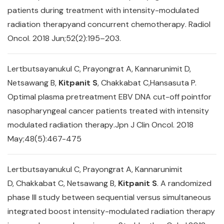
patients during treatment with intensity
-
modulated
radiation therapyand concurrent chemotherapy
.
Radiol
Oncol. 2018 Jun;52(2):195–203.
Lertbutsayanukul C, Prayongrat A, Kannarunimit D,
Netsawang B,
Kitpanit S
, Chakkabat C,Hansasuta P.
Optimal plasma pretreatment EBV DNA cut
-
off pointfor
nasopharyngeal cancer patients treated with intensity
modulated radiation therapy
.
Jpn J Clin Oncol. 2018
May;48(5):467-475
Lertbutsayanukul C, Prayongrat A, Kannarunimit
D, Chakkabat C, Netsawang B,
Kitpanit S
. A randomized
phase III study between sequential versus simultaneous
integrated boost intensity-modulated radiation therapy