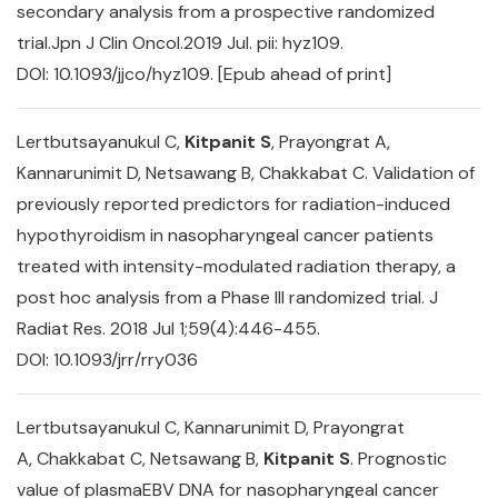
secondary analysis from a prospective randomized
trial.Jpn J Clin Oncol.2019 Jul. pii: hyz109.
DOI: 10.1093/jjco/hyz109. [Epub ahead of print]
Lertbutsayanukul C,
Kitpanit S
, Prayongrat A,
Kannarunimit D, Netsawang B, Chakkabat C. Validation of
previously reported predictors for radiation
-
induced
hypothyroidism in nasopharyngeal cancer patients
treated with intensity
-
modulated radiation therapy, a
post hoc analysis from a Phase III randomized trial. J
Radiat Res. 2018 Jul 1;59(4):446-455.
DOI: 10.1093/jrr/rry036
Lertbutsayanukul C, Kannarunimit D, Prayongrat
A, Chakkabat C, Netsawang B,
Kitpanit S
. Prognostic
value of plasmaEBV DNA for nasopharyngeal cancer