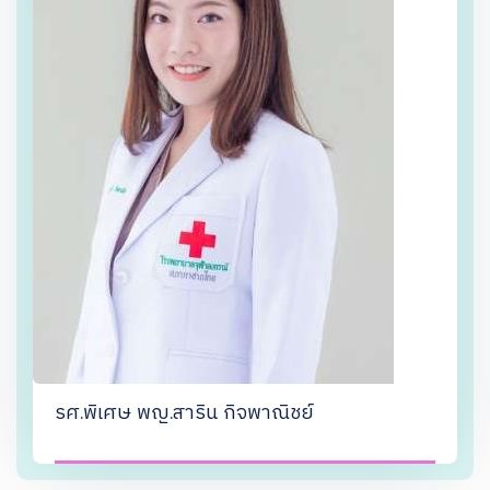
รศ.พิเศษ พญ.สาริน กิจพาณิชย์