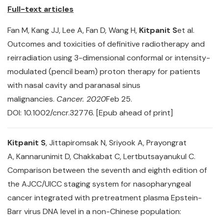
Full-text articles
Fan M, Kang JJ, Lee A, Fan D, Wang H,
Kitpanit S
et al.
Outcomes and toxicities of definitive radiotherapy and
reirradiation using 3-dimensional conformal or intensity-
modulated (pencil beam) proton therapy for patients
with nasal cavity and paranasal sinus
malignancies.
Cancer. 2020
Feb 25.
DOI: 10.1002/cncr.32776. [Epub ahead of print]
Kitpanit S
, Jittapiromsak N, Sriyook A, Prayongrat
A, Kannarunimit D, Chakkabat C, Lertbutsayanukul C.
Comparison between the seventh and eighth edition of
the AJCC/UICC staging system for nasopharyngeal
cancer integrated with pretreatment plasma Epstein-
Barr virus DNA level in a non-Chinese population: