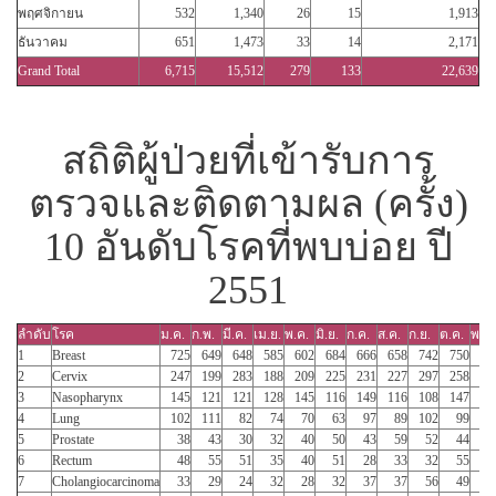
พฤศจิกายน
532
1,340
26
15
1,913
ธันวาคม
651
1,473
33
14
2,171
Grand Total
6,715
15,512
279
133
22,639
สถิติผู้ป่วยที่เข้ารับการ
ตรวจและติดตามผล (ครั้ง)
10 อันดับโรคที่พบบ่อย ปี
2551
ลำดับ
โรค
ม.ค.
ก.พ.
มี.ค.
เม.ย.
พ.ค.
มิ.ย.
ก.ค.
ส.ค.
ก.ย.
ต.ค.
พ.ย.
1
Breast
725
649
648
585
602
684
666
658
742
750
65
2
Cervix
247
199
283
188
209
225
231
227
297
258
24
3
Nasopharynx
145
121
121
128
145
116
149
116
108
147
11
4
Lung
102
111
82
74
70
63
97
89
102
99
9
5
Prostate
38
43
30
32
40
50
43
59
52
44
5
6
Rectum
48
55
51
35
40
51
28
33
32
55
4
7
Cholangiocarcinoma
33
29
24
32
28
32
37
37
56
49
4