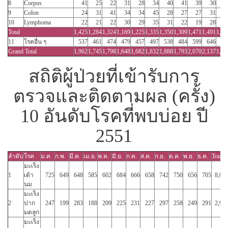
8
Corpus
41
25
22
31
28
34
40
41
39
30
5
9
Colon
24
31
41
34
34
45
28
27
27
31
2
10
Lymphoma
22
21
22
30
29
35
31
22
19
28
2
Total
1,425
1,284
1,324
1,169
1,225
1,335
1,350
1,309
1,471
1,491
1,34
11
โรคอื่น ๆ
537
461
474
479
457
497
538
484
599
646
56
Grand Total
1,962
1,745
1,798
1,648
1,682
1,832
1,888
1,793
2,070
2,137
1,91
สถิติผู้ป่วยที่เข้ารับการ
ตรวจและติดตามผล (ครั้ง)
10 อันดับโรคที่พบบ่อย ปี
2551
ลำดับ
โรค
ม.ค.
ก.พ.
มี.ค.
เม.ย.
พ.ค.
มิ.ย.
ก.ค.
ส.ค.
ก.ย.
ต.ค.
พ.ย.
ธ.ค.
Total
มะเร็ง
1
เต้า
725
649
648
585
602
684
666
658
742
750
656
705
8,07
นม
มะเร็ง
2
ปาก
247
199
283
188
209
225
231
227
297
258
249
291
2,90
มดลูก
มะเร็ง