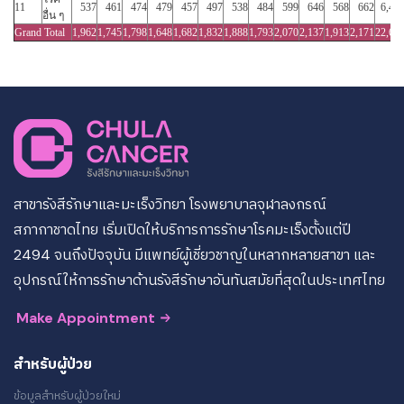
11
537
461
474
479
457
497
538
484
599
646
568
662
6,40
อื่น ๆ
Grand Total
1,962
1,745
1,798
1,648
1,682
1,832
1,888
1,793
2,070
2,137
1,913
2,171
22,63
สาขารังสีรักษาและมะเร็งวิทยา โรงพยาบาลจุฬาลงกรณ์
สภากาชาดไทย เริ่มเปิดให้บริการการรักษาโรคมะเร็งตั้งแต่ปี
2494 จนถึงปัจจุบัน มีแพทย์ผู้เชี่ยวชาญในหลากหลายสาขา และ
อุปกรณ์ให้การรักษาด้านรังสีรักษาอันทันสมัยที่สุดในประเทศไทย
Make Appointment
สำหรับผู้ป่วย
ข้อมูลสำหรับผู้ป่วยใหม่