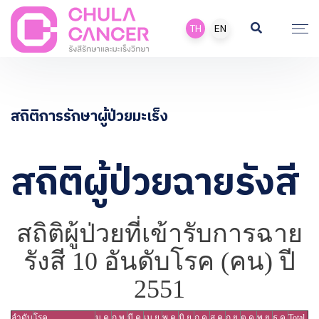
TH
EN
สถิติการรักษาผู้ป่วยมะเร็ง
สถิติผู้ป่วยฉายรังสี
สถิติผู้ป่วยที่เข้ารับการฉาย
รังสี 10 อันดับโรค (คน) ปี
2551
ลำดับ
โรค
ม.ค.
ก.พ.
มี.ค.
เม.ย.
พ.ค.
มิ.ย.
ก.ค.
ส.ค.
ก.ย.
ต.ค.
พ.ย.
ธ.ค.
Total