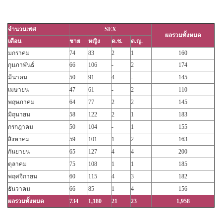
จำนวนเพศ
SEX
ผลรวมทั้งหมด
เดือน
ชาย
หญิง
ด.ช.
ด.ญ.
มกราคม
74
83
2
1
160
กุมภาพันธ์
66
106
-
2
174
มีนาคม
50
91
4
-
145
เมษายน
47
61
-
2
110
พฤษภาคม
64
77
2
2
145
มิถุนายน
58
122
2
1
183
กรกฎาคม
50
104
-
1
155
สิงหาคม
59
101
1
2
163
กันยายน
65
127
4
4
200
ตุลาคม
75
108
1
1
185
พฤศจิกายน
60
115
4
3
182
ธันวาคม
66
85
1
4
156
ผลรวมทั้งหมด
734
1,180
21
23
1,958