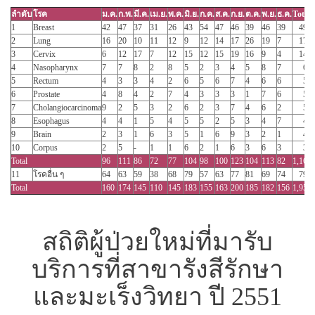
ลำดับ
โรค
ม.ค.
ก.พ.
มี.ค.
เม.ย.
พ.ค.
มิ.ย.
ก.ค.
ส.ค.
ก.ย.
ต.ค.
พ.ย.
ธ.ค.
Total
1
Breast
42
47
37
31
26
43
54
47
46
39
46
39
497
2
Lung
16
20
10
11
12
9
12
14
17
26
19
7
173
3
Cervix
6
12
17
7
12
15
12
15
19
16
9
4
144
4
Nasopharynx
7
7
8
2
8
5
2
3
4
5
8
7
66
5
Rectum
4
3
3
4
2
6
5
6
7
4
6
6
56
6
Prostate
4
8
4
2
7
4
3
3
3
1
7
6
52
7
Cholangiocarcinoma
9
2
5
3
2
6
2
3
7
4
6
2
51
8
Esophagus
4
4
1
5
4
5
5
2
5
3
4
7
49
9
Brain
2
3
1
6
3
5
1
6
9
3
2
1
42
10
Corpus
2
5
-
1
1
6
2
1
6
3
6
3
36
Total
96
111
86
72
77
104
98
100
123
104
113
82
1,166
11
โรคอื่น ๆ
64
63
59
38
68
79
57
63
77
81
69
74
792
Total
160
174
145
110
145
183
155
163
200
185
182
156
1,958
สถิติผู้ป่วยใหม่ที่มารับ
บริการที่สาขารังสีรักษา
และมะเร็งวิทยา ปี 2551