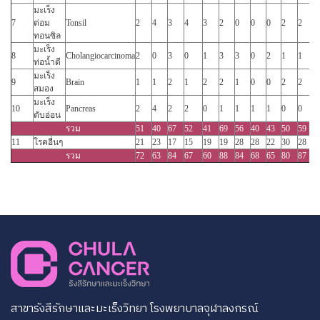
มะเร็ง
7
ต่อม
Tonsil
2
4
3
4
3
2
0
0
0
2
2
2
ทอนซิล
มะเร็ง
8
Cholangiocarcinoma
2
0
3
0
1
3
3
0
2
1
1
4
ท่อน้ำดี
มะเร็ง
9
Brain
1
1
2
1
2
2
1
0
0
2
2
2
สมอง
มะเร็ง
10
Pancreas
2
4
2
2
0
1
1
1
1
0
0
0
ตับอ่อน
รวม
51
40
67
52
41
69
56
40
43
50
59
5
11
โรคอื่นๆ
21
23
17
15
19
19
28
28
22
30
28
3
รวม
72
63
84
67
60
88
84
68
65
80
87
8
สาขารังสีรักษาและมะเร็งวิทยา โรงพยาบาลจุฬาลงกรณ์