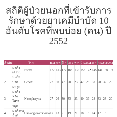
สถิติผู้ป่วยนอกที่เข้ารับการ
รักษาด้วยยาเคมีบำบัด 10
อันดับโรคที่พบบ่อย (คน) ปี
2552
ลำดับ
โรค
ม.ค.
ก.พ.
มี.ค.
เม.ย.
พ.ค.
มิ.ย.
ก.ค.
ส.ค.
ก.ย.
ต.ค.
พ.ย.
ธ
มะเร็ง
1
Breast
172
153
177
166
132
153
172
145
141
136
136
1
เต้านม
มะเร็ง
2
ปาก
Cervix
27
36
47
28
23
42
23
35
28
32
29
4
มดลูก
มะเร็ง
หลัง
3
Nasopharynx
27
26
30
35
33
40
36
28
33
23
29
2
โพรง
จมูก
มะเร็งท่อ
4
Cholangiocarcinoma
15
13
21
19
21
18
15
14
17
15
10
1
น้ำดี