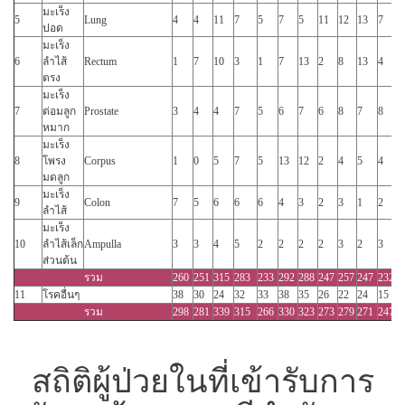
มะเร็ง
5
Lung
4
4
11
7
5
7
5
11
12
13
7
2
ปอด
มะเร็ง
6
ลำไส้
Rectum
1
7
10
3
1
7
13
2
8
13
4
4
ตรง
มะเร็ง
7
ต่อมลูก
Prostate
3
4
4
7
5
6
7
6
8
7
8
7
หมาก
มะเร็ง
8
โพรง
Corpus
1
0
5
7
5
13
12
2
4
5
4
0
มดลูก
มะเร็ง
9
Colon
7
5
6
6
6
4
3
2
3
1
2
1
ลำไส้
มะเร็ง
10
ลำไส้เล็ก
Ampulla
3
3
4
5
2
2
2
2
3
2
3
2
ส่วนต้น
รวม
260
251
315
283
233
292
288
247
257
247
232
2
11
โรคอื่นๆ
38
30
24
32
33
38
35
26
22
24
15
2
รวม
298
281
339
315
266
330
323
273
279
271
247
2
สถิติผู้ป่วยในที่เข้ารับการ