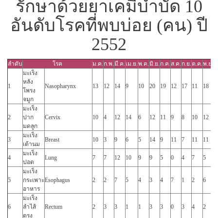
รักษาด้วยยาเคมีบำบัด 10
อันดับโรคที่พบบ่อย (คน) ปี
2552
ลำดับ
โรค
ม.ค.
ก.พ.
มี.ค.
เม.ย.
พ.ค.
มิ.ย.
ก.ค.
ส.ค.
ก.ย.
ต.ค.
พ.ย.
ธ
มะเร็ง
หลัง
1
Nasopharynx
13
12
14
9
10
20
19
12
17
11
18
1
โพรง
จมูก
มะเร็ง
2
ปาก
Cervix
10
4
12
14
6
12
11
9
8
10
12
1
มดลูก
มะเร็ง
3
Breast
10
3
9
6
5
14
9
11
7
11
11
9
เต้านม
มะเร็ง
4
Lung
7
7
12
10
9
9
5
0
4
7
5
1
ปอด
มะเร็ง
5
กระเพาะ
Esophagus
2
2
7
5
4
3
4
7
1
2
6
4
อาหาร
มะเร็ง
6
ลำไส้
Rectum
2
3
3
1
1
3
3
0
3
4
2
2
ตรง