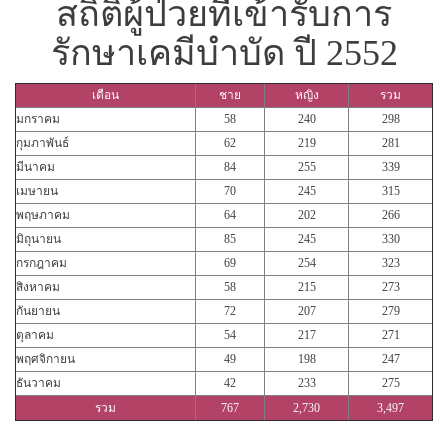
สถิติผู้ป่วยที่เข้ารับการ
รักษาเคมีบำบัด ปี 2552
เดือน
ชาย
หญิง
รวม
มกราคม
58
240
298
กุมภาพันธ์
62
219
281
มีนาคม
84
255
339
เมษายน
70
245
315
พฤษภาคม
64
202
266
มิถุนายน
85
245
330
กรกฎาคม
69
254
323
สิงหาคม
58
215
273
กันยายน
72
207
279
ตุลาคม
54
217
271
พฤศจิกายน
49
198
247
ธันวาคม
42
233
275
รวม
767
2,730
3,497