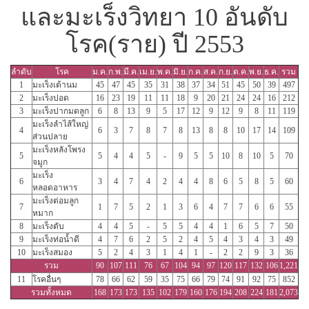
และมะเร็งวิทยา 10 อันดับ
โรค(ราย) ปี 2553
ลำดับ
โรค
ม.ค.
ก.พ.
มี.ค.
เม.ย.
พ.ค.
มิ.ย.
ก.ค.
ส.ค.
ก.ย.
ต.ค.
พ.ย.
ธ.ค.
รวม
1
มะเร็งเต้านม
45
47
45
35
31
38
37
34
51
45
50
39
497
2
มะเร็งปอด
16
23
19
11
11
18
9
20
21
24
24
16
212
3
มะเร็งปากมดลูก
6
8
13
9
5
17
12
9
12
9
8
11
119
มะเร็งลำไส้ใหญ่
4
6
3
7
8
7
8
13
8
8
10
17
14
109
ส่วนปลาย
มะเร็งหลังโพรง
5
5
4
4
5
-
9
5
5
10
8
10
5
70
จมูก
มะเร็ง
6
3
4
7
4
2
4
4
8
6
5
8
5
60
หลอดอาหาร
มะเร็งต่อมลูก
7
1
7
5
2
1
3
6
4
7
7
6
6
55
หมาก
8
มะเร็งตับ
4
4
5
-
5
5
4
4
1
6
5
7
50
9
มะเร็งท่อน้ำดี
4
7
6
2
5
2
4
5
4
3
4
3
49
10
มะเร็งสมอง
5
2
4
3
1
4
1
-
2
2
9
3
36
รวม
90
107
111
76
67
104
94
97
120
117
132
106
1,221
11
โรคอื่นๆ
78
66
62
59
35
75
66
79
74
91
92
75
852
รวมทั้งหมด
168
173
173
135
102
179
160
176
194
208
224
181
2,073