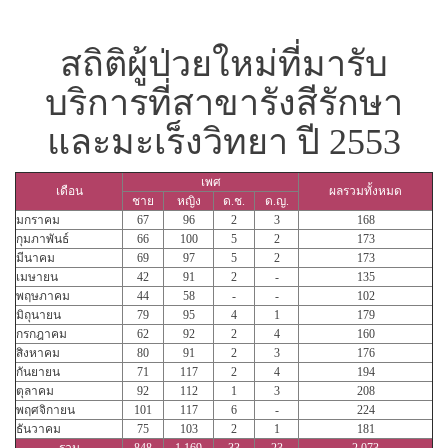
สถิติผู้ป่วยใหม่ที่มารับ
บริการที่สาขารังสีรักษา
และมะเร็งวิทยา ปี 2553
เพศ
เดือน
ผลรวมทั้งหมด
ชาย
หญิง
ด.ช.
ด.ญ.
มกราคม
67
96
2
3
168
กุมภาพันธ์
66
100
5
2
173
มีนาคม
69
97
5
2
173
เมษายน
42
91
2
-
135
พฤษภาคม
44
58
-
-
102
มิถุนายน
79
95
4
1
179
กรกฎาคม
62
92
2
4
160
สิงหาคม
80
91
2
3
176
กันยายน
71
117
2
4
194
ตุลาคม
92
112
1
3
208
พฤศจิกายน
101
117
6
-
224
ธันวาคม
75
103
2
1
181