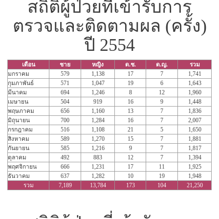
สถิติผู้ป่วยที่เข้ารับการ
ตรวจและติดตามผล (ครั้ง)
ปี 2554
เดือน
ชาย
หญิง
ด.ช.
ด.ญ.
รวม
มกราคม
579
1,138
17
7
1,741
กุมภาพันธ์
571
1,047
19
6
1,643
มีนาคม
694
1,246
8
12
1,960
เมษายน
504
919
16
9
1,448
พฤษภาคม
656
1,160
13
7
1,836
มิถุนายน
700
1,284
16
7
2,007
กรกฎาคม
516
1,108
21
5
1,650
สิงหาคม
589
1,270
15
7
1,881
กันยายน
585
1,216
9
7
1,817
ตุลาคม
492
883
12
7
1,394
พฤศจิกายน
666
1,231
17
11
1,925
ธันวาคม
637
1,282
10
19
1,948
รวม
7,189
13,784
173
104
21,250