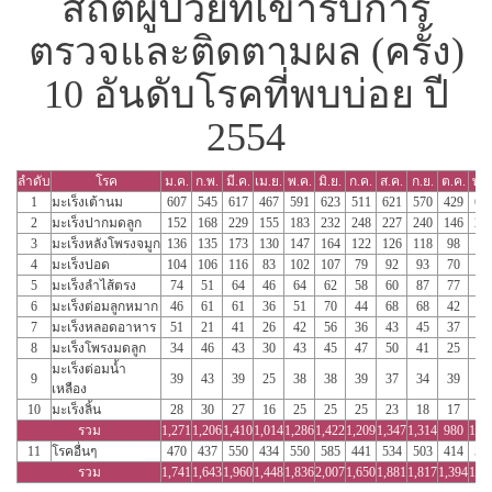
สถิติผู้ป่วยที่เข้ารับการ
ตรวจและติดตามผล (ครั้ง)
10 อันดับโรคที่พบบ่อย ปี
2554
ลำดับ
โรค
ม.ค.
ก.พ.
มี.ค.
เม.ย.
พ.ค.
มิ.ย.
ก.ค.
ส.ค.
ก.ย.
ต.ค.
พ.ย
1
มะเร็งเต้านม
607
545
617
467
591
623
511
621
570
429
62
2
มะเร็งปากมดลูก
152
168
229
155
183
232
248
227
240
146
22
3
มะเร็งหลังโพรงจมูก
136
135
173
130
147
164
122
126
118
98
14
4
มะเร็งปอด
104
106
116
83
102
107
79
92
93
70
94
5
มะเร็งลำไส้ตรง
74
51
64
46
64
62
58
60
87
77
77
6
มะเร็งต่อมลูกหมาก
46
61
61
36
51
70
44
68
68
42
64
7
มะเร็งหลอดอาหาร
51
21
41
26
42
56
36
43
45
37
63
8
มะเร็งโพรงมดลูก
34
46
43
30
43
45
47
50
41
25
45
มะเร็งต่อมน้ำ
9
39
43
39
25
38
38
39
37
34
39
51
เหลือง
10
มะเร็งลิ้น
28
30
27
16
25
25
25
23
18
17
22
รวม
1,271
1,206
1,410
1,014
1,286
1,422
1,209
1,347
1,314
980
1,4
11
โรคอื่นๆ
470
437
550
434
550
585
441
534
503
414
50
รวม
1,741
1,643
1,960
1,448
1,836
2,007
1,650
1,881
1,817
1,394
1,9