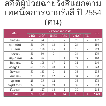
สถิติผู้ป่วยฉายรังสีแยกตาม
เทคนิคการฉายรังสี ปี 2554
(คน)
เทคนิคการฉายรังสี
เดือน
รวม
2 มิติ
3 มิติ
IMRT
ARC
VMAT
TLI
มกราคม
54
94
9
-
20
-
177
กุมภาพันธ์
51
90
13
2
24
-
180
มีนาคม
50
128
25
1
15
-
219
เมษายน
56
80
9
-
34
-
179
พฤษภาคม
42
96
5
1
24
-
168
มิถุนายน
52
108
17
2
31
-
210
กรกฎาคม
66
125
20
4
27
1
243
สิงหาคม
59
133
9
1
33
-
235
กันยายน
73
119
12
-
34
-
238
ตุลาคม
28
95
12
-
38
-
173
พฤศจิกายน
37
124
19
1
32
-
213
ธันวาคม
28
127
18
2
39
-
214
รวม
596
1,319
168
14
351
1
2,449