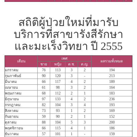
สถิติผู้ป่วยใหม่ที่มารับ
บริการที่สาขารังสีรักษา
และมะเร็งวิทยา ปี 2555
เพศ
เดือน
ผลรวมทั้งหมด
ชาย
หญิง
ด.ช.
ด.ญ.
มกราคม
76
113
3
2
194
กุมภาพันธ์
90
120
3
-
213
มีนาคม
66
117
4
2
189
เมษายน
61
98
3
2
164
พฤษภาคม
68
112
2
1
183
มิถุนายน
97
133
4
2
236
กรกฎาคม
82
104
3
4
193
สิงหาคม
73
93
1
2
169
กันยายน
59
90
2
1
152
ตุลาคม
88
104
5
3
200
พฤศจิกายน
66
115
4
1
186
ธันวาคม
57
101
1
-
159