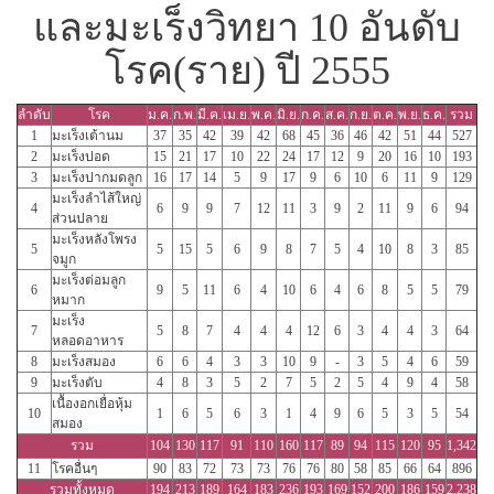
และมะเร็งวิทยา 10 อันดับ
โรค(ราย) ปี 2555
ลำดับ
โรค
ม.ค.
ก.พ.
มี.ค.
เม.ย.
พ.ค.
มิ.ย.
ก.ค.
ส.ค.
ก.ย.
ต.ค.
พ.ย.
ธ.ค.
รวม
1
มะเร็งเต้านม
37
35
42
39
42
68
45
36
46
42
51
44
527
2
มะเร็งปอด
15
21
17
10
22
24
17
12
9
20
16
10
193
3
มะเร็งปากมดลูก
16
17
14
5
9
17
9
6
10
6
11
9
129
มะเร็งลำไส้ใหญ่
4
6
9
9
7
12
11
3
9
2
11
9
6
94
ส่วนปลาย
มะเร็งหลังโพรง
5
5
15
5
6
9
8
7
5
4
10
8
3
85
จมูก
มะเร็งต่อมลูก
6
9
5
11
6
4
10
6
4
6
8
5
5
79
หมาก
มะเร็ง
7
5
8
7
4
4
4
12
6
3
4
4
3
64
หลอดอาหาร
8
มะเร็งสมอง
6
6
4
3
3
10
9
-
3
5
4
6
59
9
มะเร็งตับ
4
8
3
5
2
7
5
2
5
4
9
4
58
เนื้องอกเยื่อหุ้ม
10
1
6
5
6
3
1
4
9
6
5
3
5
54
สมอง
รวม
104
130
117
91
110
160
117
89
94
115
120
95
1,342
11
โรคอื่นๆ
90
83
72
73
73
76
76
80
58
85
66
64
896
รวมทั้งหมด
194
213
189
164
183
236
193
169
152
200
186
159
2,238