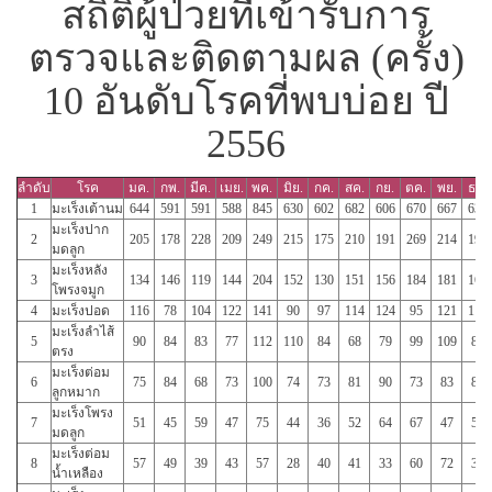
สถิติผู้ป่วยที่เข้ารับการ
ตรวจและติดตามผล (ครั้ง)
10 อันดับโรคที่พบบ่อย ปี
2556
ลำดับ
โรค
มค.
กพ.
มีค.
เมย.
พค.
มิย.
กค.
สค.
กย.
ตค.
พย.
ธค.
1
มะเร็งเต้านม
644
591
591
588
845
630
602
682
606
670
667
635
มะเร็งปาก
2
205
178
228
209
249
215
175
210
191
269
214
198
มดลูก
มะเร็งหลัง
3
134
146
119
144
204
152
130
151
156
184
181
166
โพรงจมูก
4
มะเร็งปอด
116
78
104
122
141
90
97
114
124
95
121
115
มะเร็งลำไส้
5
90
84
83
77
112
110
84
68
79
99
109
89
ตรง
มะเร็งต่อม
6
75
84
68
73
100
74
73
81
90
73
83
80
ลูกหมาก
มะเร็งโพรง
7
51
45
59
47
75
44
36
52
64
67
47
56
มดลูก
มะเร็งต่อม
8
57
49
39
43
57
28
40
41
33
60
72
36
น้ำเหลือง