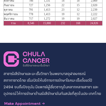
สิงหาคม
706
1,331
14
18
2,069
กันยายน
727
1,256
22
15
2,020
ตุลาคม
791
1,413
23
12
2,239
พฤศจิกายน
778
1,413
19
12
2,222
ธันวาคม
717
1,272
19
19
2,027
รวม
8,546
15,880
232
168
24,826
สาขารังสีรักษาและมะเร็งวิทยา โรงพยาบาลจุฬาลงกรณ์
สภากาชาดไทย เริ่มเปิดให้บริการการรักษาโรคมะเร็งตั้งแต่ปี
2494 จนถึงปัจจุบัน มีแพทย์ผู้เชี่ยวชาญในหลากหลายสาขา และ
อุปกรณ์ให้การรักษาด้านรังสีรักษาอันทันสมัยที่สุดในประเทศไทย
Make Appointment