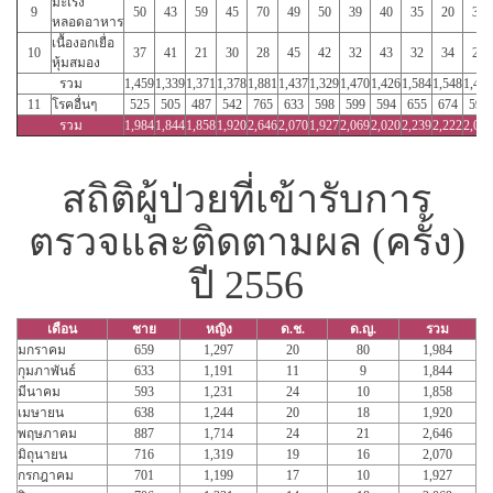
มะเร็ง
9
50
43
59
45
70
49
50
39
40
35
20
35
หลอดอาหาร
เนื้องอกเยื่อ
10
37
41
21
30
28
45
42
32
43
32
34
27
หุ้มสมอง
รวม
1,459
1,339
1,371
1,378
1,881
1,437
1,329
1,470
1,426
1,584
1,548
1,437
11
โรคอื่นๆ
525
505
487
542
765
633
598
599
594
655
674
590
รวม
1,984
1,844
1,858
1,920
2,646
2,070
1,927
2,069
2,020
2,239
2,222
2,027
สถิติผู้ป่วยที่เข้ารับการ
ตรวจและติดตามผล (ครั้ง)
ปี 2556
เดือน
ชาย
หญิง
ด.ช.
ด.ญ.
รวม
มกราคม
659
1,297
20
80
1,984
กุมภาพันธ์
633
1,191
11
9
1,844
มีนาคม
593
1,231
24
10
1,858
เมษายน
638
1,244
20
18
1,920
พฤษภาคม
887
1,714
24
21
2,646
มิถุนายน
716
1,319
19
16
2,070
กรกฎาคม
701
1,199
17
10
1,927