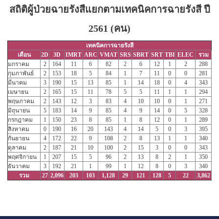
สถิติผู้ป่วยฉายรังสีแยกตามเทคนิคการฉายรังสี ปี
2561 (คน)
เทคนิคการฉายรังสี
เดือน
2D
3D
IMRT
ARC
VMAT
SRS
SBRT
SRT
TBI
ELEC
รวม
มกราคม
2
164
11
6
82
2
6
12
1
2
288
กุมภาพันธ์
2
153
18
5
84
1
7
11
0
0
281
มีนาคม
3
190
15
13
85
1
14
18
0
4
343
เมษายน
2
165
15
11
78
5
5
11
1
1
294
พฤษภาคม
2
143
12
3
83
4
10
10
0
1
271
มิถุนายน
5
183
14
9
85
4
9
14
0
5
328
กรกฎาคม
1
150
23
8
85
1
8
12
0
1
289
สิงหาคม
0
190
16
20
143
4
14
5
0
3
395
กันยายน
4
172
22
9
108
2
8
13
1
1
340
ตุลาคม
2
187
21
10
100
2
15
3
0
0
343
พฤศจิกายน
1
207
15
5
96
2
13
8
2
1
350
ธันวาคม
3
192
21
1
99
1
12
8
0
3
340
รวม
27
2,096
203
103
1,128
29
121
128
5
22
3,862