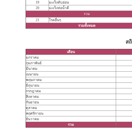
19
มะเร็งตับอ่อน
20
มะเร็งท่อน้ำดี
รวม
21
โรคอื่นๆ
รวมทั้งหมด
สถ
เดือน
มกราคม
กุมภาพันธ์
มีนาคม
เมษายน
พฤษภาคม
มิถุนายน
กรกฎาคม
สิงหาคม
กันยายน
ตุลาคม
พฤศจิกายน
ธันวาคม
รวม