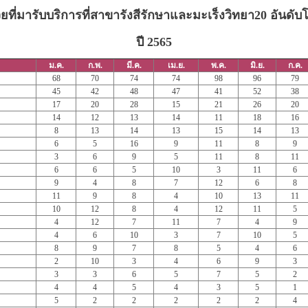
ป่วยที่มารับบริการที่สาขารังสีรักษาและมะเร็งวิทยา20 อันดั
ปี 2565
ม.ค.
ก.พ.
มี.ค.
เม.ย.
พ.ค.
มิ.ย.
ก.ค.
68
70
74
74
98
96
79
45
42
48
47
41
52
38
17
20
28
15
21
26
20
14
12
13
14
11
18
16
8
13
14
13
15
14
13
6
5
16
9
11
8
9
3
6
9
5
11
8
11
6
6
5
10
3
11
6
9
4
8
7
12
6
8
11
9
8
4
10
13
11
10
12
8
4
12
11
5
4
12
7
11
7
4
9
4
6
10
3
7
10
5
8
9
7
8
5
4
6
2
10
3
4
6
9
3
3
3
6
5
7
5
2
4
4
5
4
3
5
1
5
2
2
2
2
2
4