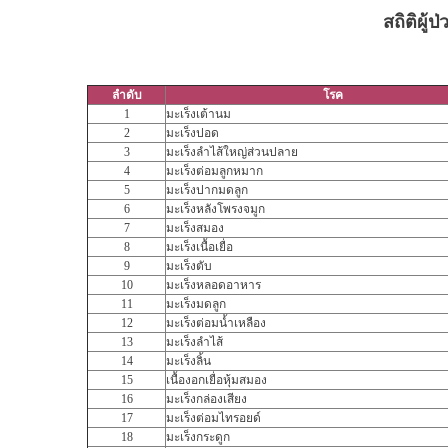
สถิติผู้
ลำดับ
โรค
1
มะเร็งเต้านม
2
มะเร็งปอด
3
มะเร็งลำไส้ใหญ่ส่วนปลาย
4
มะเร็งต่อมลูกหมาก
5
มะเร็งปากมดลูก
6
มะเร็งหลังโพรงจมูก
7
มะเร็งสมอง
8
มะเร็งเนื้อเยื่อ
9
มะเร็งตับ
10
มะเร็งหลอดอาหาร
11
มะเร็งมดลูก
12
มะเร็งต่อมน้ำเหลือง
13
มะเร็งลำไส้
14
มะเร็งลิ้น
15
เนื้องอกเยื่อหุ้มสมอง
16
มะเร็งกล่องเสียง
17
มะเร็งต่อมไทรอยด์
18
มะเร็งกระดูก