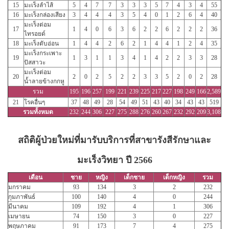
15
มะเร็งลำไส้
5
4
7
7
3
3
3
5
7
4
3
4
55
16
มะเร็งกล่องเสียง
3
4
4
4
3
5
4
0
1
2
6
4
40
มะเร็งต่อม
17
1
4
0
6
3
6
2
2
6
2
2
2
36
ไทรอยด์
18
มะเร็งตับอ่อน
1
4
4
2
6
2
1
4
4
1
2
4
35
มะเร็งกระเพาะ
19
1
3
1
1
3
4
1
4
2
2
3
3
28
ปัสสาวะ
มะเร็งต่อม
20
2
0
2
5
2
2
3
3
5
2
0
2
28
น้ำลายข้างกกหู
รวม
195
196
257
199
221
239
225
217
227
198
249
166
2,589
21
โรคอื่นๆ
37
48
49
28
54
49
51
43
40
34
43
43
519
รวมทั้งหมด
232
244
306
227
275
288
276
260
267
232
292
209
3,108
สถิติผู้ป่วยใหม่ที่มารับบริการที่สาขารังสีรักษาและ
มะเร็งวิทยา ปี 2566
เดือน
ชาย
หญิง
เด็กชาย
เด็กหญิง
รวม
มกราคม
93
134
3
2
232
กุมภาพันธ์
100
140
4
0
244
มีนาคม
109
192
4
1
306
เมษายน
74
150
3
0
227
พฤษภาคม
91
173
7
4
275