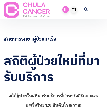
TH
EN
สถิติการรักษาผู้ป่วยมะเร็ง
สถิติผู้ป่วยใหม่ที่มา
รับบริการ
สถิติผู้ป่วยใหม่ที่มารับบริการที่สาขารังสีรักษาและ
มะเร็งวิทยา20 อันดับโรค(ราย)