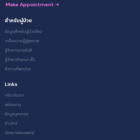
Make Appointment
สำหรับผู้ป่วย
ข้อมูลสำหรับผู้ป่วยใหม่
เกร็ดความรู้คู่สุขภาพ
รู้จักการฉายรังสี
รู้จักยารักษามะเร็ง
คำถามที่พบบ่อย
Links
เกี่ยวกับเรา
สมัครงาน
ข้อมูลบุคลากร
ข่าวสาร
นัดหมายพบแพทย์