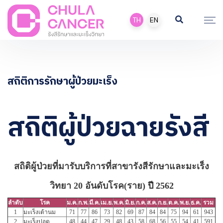
TH
EN
สถิติการรักษาผู้ป่วยมะเร็ง
สถิติผู้ป่วยฉายรังสี
สถิติผู้ป่วยที่มารับบริการที่สาขารังสีรักษาและมะเร็ง
วิทยา 20 อันดับโรค(ราย)
ปี 2562
ลำดับ
โรค
ม.ค.
ก.พ.
มี.ค.
เม.ย.
พ.ค.
มิ.ย.
ก.ค.
ส.ค.
ก.ย.
ต.ค.
พ.ย.
ธ.ค.
รวม
1
มะเร็งเต้านม
71
77
86
73
82
69
87
84
84
75
94
61
943
2
มะเร็งปอด
48
44
47
29
48
43
58
68
56
55
54
41
591