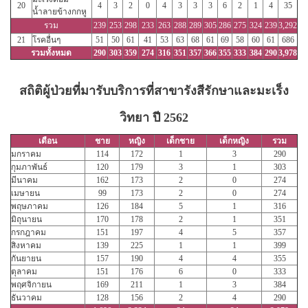
20
4
3
2
0
4
3
3
3
6
2
1
4
35
น้ำลายข้างกกหู
รวม
239
253
298
233
263
288
289
305
286
275
324
239
3,292
21
โรคอื่นๆ
51
50
61
41
53
63
68
61
69
58
60
61
686
รวมทั้งหมด
290
303
359
274
316
351
357
366
355
333
384
290
3,978
สถิติผู้ป่วยที่มารับบริการที่สาขารังสีรักษาและมะเร็ง
วิทยา ปี 2562
เดือน
ชาย
หญิง
เด็กชาย
เด็กหญิง
รวม
มกราคม
114
172
1
3
290
กุมภาพันธ์
120
179
3
1
303
มีนาคม
162
173
2
0
274
เมษายน
99
173
2
0
274
พฤษภาคม
126
184
5
1
316
มิถุนายน
170
178
2
1
351
กรกฎาคม
151
197
4
5
357
สิงหาคม
139
225
1
1
399
กันยายน
157
190
4
4
355
ตุลาคม
151
176
6
0
333
พฤศจิกายน
169
211
1
3
384
ธันวาคม
128
156
2
4
290