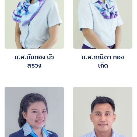
น.ส.นับทอง บัว
น.ส.ภณิดา ทอง
สรวง
เกิด