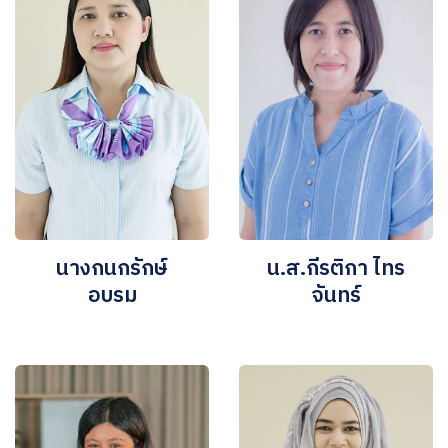
นางกนกรักษ์
น.ส.กีรติกา ไทร
อบรม
จันทร์