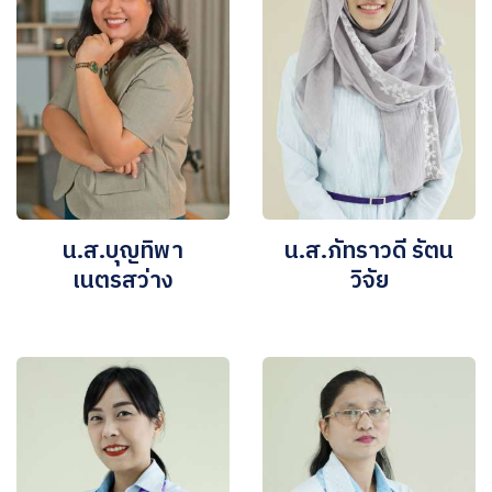
น.ส.บุญทิพา
น.ส.ภัทราวดี รัตน
เนตรสว่าง
วิจัย