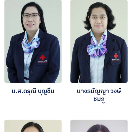
น.ส.ดรุณี บุญชื่น
นางธนัญญา วงษ์
ชมภู