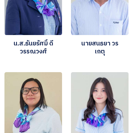
น.ส.ธันยรัศมิ์ ดี
นายสนธยา วร
วรรณวงศ์
เกตุ