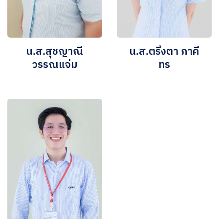
น.ส.สุชญาณี
น.ส.ตรึงตา ภาคี
วรรณแจ่ม
ทร