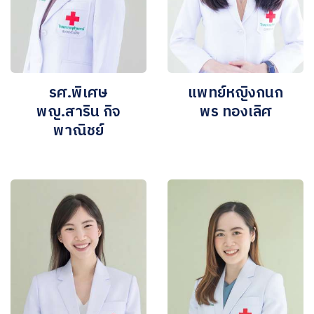
รศ.พิเศษ
แพทย์หญิงกนก
พญ.สาริน กิจ
พร ทองเลิศ
พาณิชย์