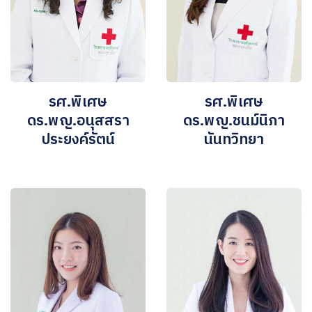
รศ.พิเศษ
รศ.พิเศษ
ดร.พญ.อนุสสรา
ดร.พญ.ชนม์นิภา
ประยงค์รัตน์
นันทวิทยา