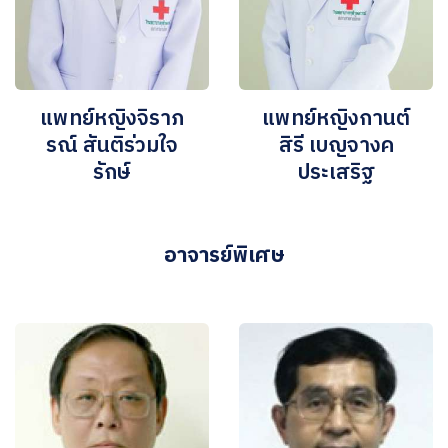
แพทย์หญิงจิราภ
แพทย์หญิงกานต์
รณ์ สันติร่วมใจ
สิรี เบญจางค
รักษ์
ประเสริฐ
อาจารย์พิเศษ