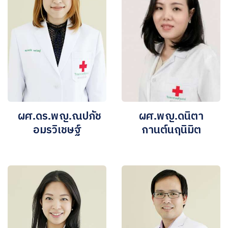
ผศ.ดร.พญ.ณปภัช
ผศ.พญ.ดนิตา
อมรวิเชษฐ์
กานต์นฤนิมิต