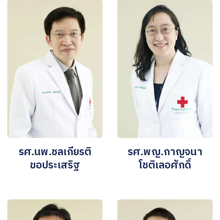
รศ.นพ.ชลเกียรติ
รศ.พญ.กาญจนา
ขอประเสริฐ
โชติเลอศักดิ์