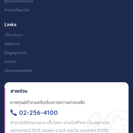
รู้จักยารักษามะเร็ง
คำถามที่พบบ่อย
Links
เกี่ยวกับเรา
สมัครงาน
ข้อมูลบุคลากร
ข่าวสาร
นัดหมายพบแพทย์
สายด่วน
หากคุณมีคำถามหรือต้องการความช่วยเหลือ
02-256-4100
สาขารังสีรักษาและมะเร็งวิทยา ฝ่ายรังสีวิทยา โรงพยาบาล
จุฬาลงกรณ์ 1873 ถนนพระราม4 ปทุมวัน กรุงเทพฯ 10330