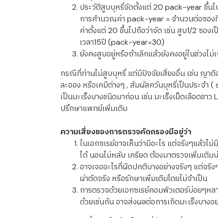
ประวัติสูบบุหรี่จัดตั้งแต่ 20 pack-year ขึ้นไ
การคำนวณค่า pack-year = จำนวนต่อซองที่สู
ค่าตั้งแต่ 20 ขึ้นไปถือว่าจัด เช่น สูบ1/2 
เวลา15ปี (pack-year=30)
ยังคงสูบอยู่หรือถ้าเลิกแล้วยังคงอยู่ในช่วงไม่
กรณีที่ท่านไม่สูบบุหรี่ แต่มีปัจจัยเสี่ยงอื่น เช่น 
ละออง หรือเคมีต่างๆ , สัมผัสควันบุหรี่เป็นประจำ 
เป็นมะเร็งบางชนิดมาก่อน เช่น มะเร็งเม็ดเลือดขา
ปรึกษาแพทย์เพิ่มเติม
ความเสี่ยงของการตรวจคัดกรองมีอยู่ว่า
ในเอกซเรย์อาจเห็นว่ามีอะไร แต่จริงๆแล้วไม่มี
ได้ นอนไม่หลับ เครียด ต้องมาตรวจเพิ่มเติมบ่อ
อาจเจออะไรที่ผิดปกติบางอย่างจริงๆ แต่จริงๆ
ผ่าตัดจริง หรือรักษาเพิ่มเติมโดยไม่จำเป็น
การตรวจด้วยเอกซเรย์คอมพิวเตอร์บ่อยๆหลายค
ด้วยเช่นกัน อาจส่งผลต่อการเกิดมะเร็งบาง