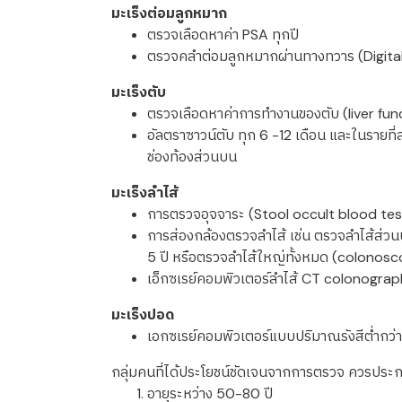
มะเร็งต่อมลูกหมาก
ตรวจเลือดหาค่า PSA ทุกปี
ตรวจคลำต่อมลูกหมากผ่านทางทวาร (
มะเร็งตับ
ตรวจเลือดหาค่าการทำงานของตับ (liver func
อัลตราซาวน์ตับ ทุก 6 -12 เดือน และในรายที
ช่องท้องส่วนบน
มะเร็งลำไส้
การตรวจอุจจาระ (Stool occult blood test
การส่องกล้องตรวจลำไส้ เช่น ตรวจลำไส้ส่ว
5 ปี หรือตรวจลำไส้ใหญ่ทั้งหมด (colonosc
เอ็กซเรย์คอมพิวเตอร์ลำไส้ CT colonograph
มะเร็งปอด
เอกซเรย์คอมพิวเตอร์แบบปริมาณรังสีต่ำกว่า
กลุ่มคนที่ได้ประโยชน์ชัดเจนจากการตรวจ ควรประกอบ
อายุระหว่าง 50-80 ปี