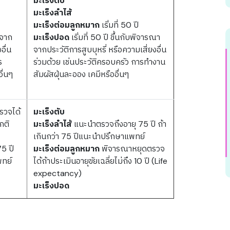
มะเร็งตับ
มะเร็งลำไส้
มะเร็งต่อมลูกหมาก
เริ่มที่ 50 ปี
าจาก
มะเร็งปอด
เริ่มที่ 50 ปี ขึ้นกับพิจารณา
อื่น
จากประวัติการสูบบุหรี่ หรือความเสี่ยงอื่น
ร
ร่วมด้วย เช่นประวัติครอบครัว การทำงาน
ื่นๆ
สัมผัสฝุ่นละออง เคมีหรืออื่นๆ
รวจได้
มะเร็งตับ
กติ
มะเร็งลำไส้
แนะนำตรวจถึงอายุ 75 ปี ถ้า
เกินกว่า 75 ปีแนะนำปรึกษาแพทย์
5 ปี
มะเร็งต่อมลูกหมาก
พิจารณาหยุดตรวจ
พทย์
ได้ถ้าประเมินอายุขัยเฉลี่ยไม่ถึง 10 ปี (Life
expectancy)
มะเร็งปอด