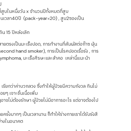
ป
บในหนึ่งวัน x จำนวนปีทั้งหมดที่สูบ
ซองเป็นเวลา40ปี (pack-year=20) , สูบ2ซองเป็น
เกิน 15 ปีหลังเลิก
ญาติสายตรงเป็นมะเร็งปอด, การทำงานที่สัมผัสต่อก๊าซ ฝุ่น
( second hand smoker), การเป็นโรคปอดเรื้อรัง , การ
ว Lymphoma, มะเร็งศีรษะและลำคอ เหล่านี้แนะนำ
 เรียกว่าค่าบวกลวง ซึ่งทำให้ผู้ป่วยมีความกังวล กินไม่
ยๆ เจาะชิ้นเนื้อเพิ่ม
อาจไม่ต้องรักษา ผู้ป่วยไม่มีอาการอะไร แต่อาจต้องไป
รั้งมากๆ เป็นเวลานาน ก็ทำให้ร่างกายเราได้รับรังสี
อย่างในอนาคต