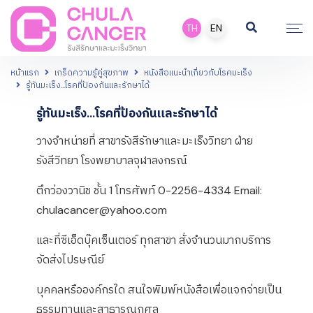
TH
EN
หน้าแรก
เกร็ดความรู้คู่สุขภาพ
หนังสือแนะนำเกี่ยวกับโรคมะเร็ง
รู้ทันมะเร็ง...โรคที่ป้องกันและรักษาได้
รู้ทันมะเร็ง...โรคที่ป้องกันและรักษาได้
วางจำหน่ายที่ สาขารังสีรักษาและมะเร็งวิทยา ฝ่าย
รังสีวิทยา โรงพยาบาลจุฬาลงกรณ์
ตึกว่องวานิช ชั้น 1 โทรศัพท์ 0-2256-4334 Email:
chulacancer@yahoo.com
และที่ซีเอ็ดบุ๊คเซ็นเตอร์ ทุกสาขา สั่งจำนวนมากบริการ
จัดส่งไปรษณีย์
บุคคลหรือองค์กรใด สนใจพิมพ์หนังสือเพื่อแจกจ่ายเป็น
ธรรมทานและสาธารณกุศล