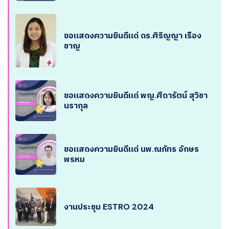
ขอแสดงความยินดีแด่ ดร.ศิริญญา เรือง
ชาญ
ขอแสดงความยินดีแด่ พญ.ศีดารัตน์ สุวิชา
นรากุล
ขอแสดงความยินดีแด่ นพ.ณภัทร อักษร
พรหม
งานประชุม ESTRO 2024