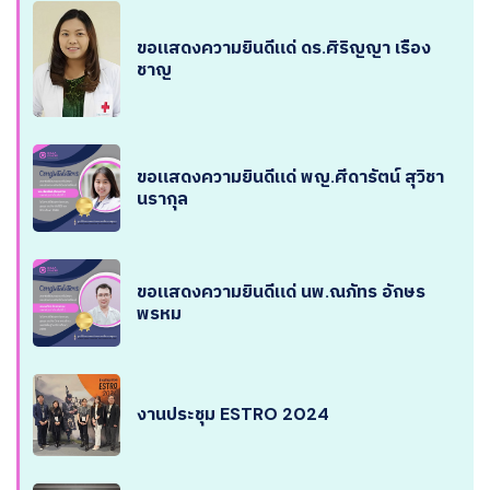
ขอแสดงความยินดีแด่ ดร.ศิริญญา เรือง
ชาญ
ขอแสดงความยินดีแด่ พญ.ศีดารัตน์ สุวิชา
นรากุล
ขอแสดงความยินดีแด่ นพ.ณภัทร อักษร
พรหม
งานประชุม ESTRO 2024