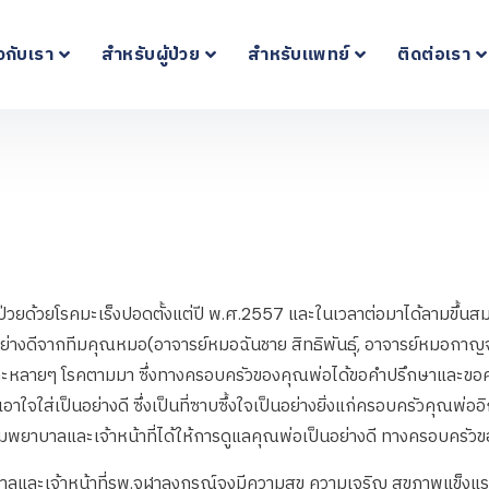
ยวกับเรา
สำหรับผู้ป่วย
สำหรับแพทย์
ติดต่อเรา
่งป่วยด้วยโรคมะเร็งปอดตั้งแต่ปี พ.ศ.2557 และในเวลาต่อมาได้ลามขึ้น
นอย่างดีจากทีมคุณหมอ(อาจารย์หมอฉันชาย สิทธิพันธุ์, อาจารย์หมอกาญจ
ะหลายๆ โรคตามมา ซึ่งทางครอบครัวของคุณพ่อได้ขอคำปรึกษาและขอคว
จใส่เป็นอย่างดี ซึ่งเป็นที่ซาบซึ้งใจเป็นอย่างยิ่งแก่ครอบครัวคุณพ่ออ
่งทั้งทีมพยาบาลและเจ้าหน้าที่ได้ให้การดูแลคุณพ่อเป็นอย่างดี ทางครอบครั
ยาบาลและเจ้าหน้าที่รพ.จุฬาลงกรณ์จงมีความสุข ความเจริญ สุขภาพแข็งแ