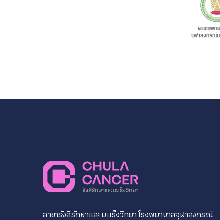
สาขารังสีรักษาและมะเร็งวิทยา โรงพยาบาลจุฬาลงกรณ์