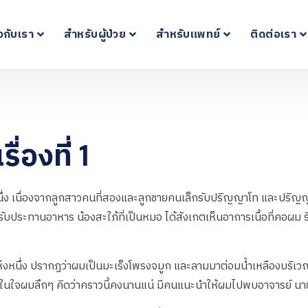
ยวกับเรา
สำหรับผู้ป่วย
สำหรับแพทย์
ติดต่อเรา
่องที่ 1
หนึ่ง เนื่องจากลูกสาวคนที่สองและลูกชายคนเล็กรับปริญญาโท และปริญญาต
รับประทานอาหาร น้องสะใภ้ที่เป็นหมอ ได้สังเกตเห็นอาการเนื้อที่คอผม ร
งหนึ่ง ปรากฎว่าผมเป็นมะเร็งโพรงจมูก และลามมาต่อมน้ำเหลืองบริเวณล
ป แต่ในใจผมลึกๆ คิดว่าคราวนี้คงนานแน่ มีคนแนะนำให้ผมไปพบอาจารย์ น