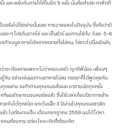
ง และสลับกับการให้คีโมอีก 5 ครั้ง นั่นคือคำประกาศิตที่
งไม่ใช่อย่างนั้นเลย การฉายแสงในปัจจุบัน ซึ่งถือว่าดี
อะๆ โปรตีนจากไข่ และเอ็นชัวร์ ผมทานไข่ต้ม วันละ 5-6
รถทำเมนูอาหารได้หลากหลายทั้งไข่คน, ไข่ขาวไปนึ่งผัดผัก,
ว่าจะต้องหายเพราะไม่ว่าครอบครัว ญาติพี่น้อง เพื่อนๆ
มรู้กัน อย่างเช่นผมทานอาหารไม่ลง ภรรยาก็ได้พูดคุยกัน
เกือบทุกอย่าง จงทำตามคุณหมอสั่งและมาตามนัดทุกครั้ง
ที่ผมรักษาจนจบคอร์สแล้ว ซึ่งใช้เวลาเกือบปีอาการข้าง
าวสวยกับได้ทุกชนิด ยกเว้นเผ็ด 3 ปีผ่านไปคุณหมอชวลิต
คล่อยแล้ว ไม่ต้องทนเจ็บ เดือนกรกฎาคม 2559 ผมได้ไปหา
ุกคนต้องการ แต่อะไรจะเกิดก็ต้องเกิด