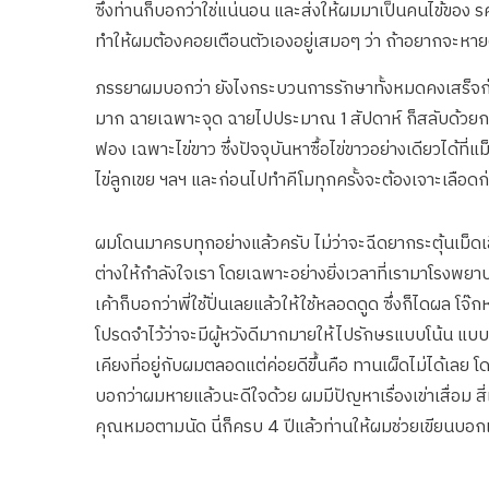
ซึ่งท่านก็บอกว่าใช่แน่นอน และส่งให้ผมมาเป็นคนไข้ของ ร
ทำให้ผมต้องคอยเตือนตัวเองอยู่เสมอๆ ว่า ถ้าอยากจะห
ภรรยาผมบอกว่า ยังไงกระบวนการรักษาทั้งหมดคงเสร็จก่อน
มาก ฉายเฉพาะจุด ฉายไปประมาณ 1 สัปดาห์ ก็สลับด้วยกา
ฟอง เฉพาะไข่ขาว ซึ่งปัจจุบันหาซื้อไข่ขาวอย่างเดียวได้
ไข่ลูกเขย ฯลฯ และก่อนไปทำคีโมทุกครั้งจะต้องเจาะเลือ
ผมโดนมาครบทุกอย่างแล้วครับ ไม่ว่าจะฉีดยากระตุ้นเม็ดเล
ต่างให้กำลังใจเรา โดยเฉพาะอย่างยิ่งเวลาที่เรามาโรงพยา
เค้าก็บอกว่าพี่ใช้ปั่นเลยแล้วให้ใช้หลอดดูด ซึ่งก็ไดผล 
โปรดจำไว้ว่าจะมีผู้หวังดีมากมายให้ไปรักษรแบบโน้น แบบ
เคียงที่อยู่กับผมตลอดแต่ค่อยดีขึ้นคือ ทานเผ็ดไม่ได้เล
บอกว่าผมหายแล้วนะดีใจด้วย ผมมีปัญหาเรื่องเข่าเสื่อม ส
คุณหมอตามนัด นี่ก็ครบ 4 ปีแล้วท่านให้ผมช่วยเขียนบอกเ