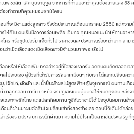
ศ.นพ.ชวลิต เลิศบุษยานุกูล จากการที่ท่านบอกว่าคุณต้องฉายแสง 33 ครั้
ายต้องทำตามที่คุณหมอบอกให้ครบ
ที่จะมีงานแต่งลูกสาว ซึ่งจัดประมาณเดือนมกราคม 2556 แต่ความเป็นจริ
รให้คีโม ผมเริ่มมีอาการอ่อนเพลีย เจ็บคอ คุณหมอแนะนำให้ทานอาหารเย
ที่แม็คโคร หรือซุปเปอร์มาเก็ตทั่วไป ราคาขวดละประมาณร้อยกว่าบาท สามา
ดก่อนว่าเม็ดเลือดแดงเม็ดเลือดขาวมีจำนวนมากพอหรือไม่
ือดหรือให้เลือดเพิ่ม ทุกอย่างอยู่ที่ใจของเราครับ อดทนผมคิดตลอดเวลา
บาลไปพบเจอ ผู้ป่วยที่เข้ารับการรักษาเหมือนๆ กับเรา ได้แลกเปลี่ยนควา
โจ๊กหมู, โจ๊กไก่, ผัดผัก และน้ำปั่นผักผลไม้สูตรฟ้าหญิงจุฬาภรณ์ ผมทาน
นี้ ยาลูกกลอน ยาจีน ยาหม้อ จงปฏิเสธแบบนุ่มนวลให้หมดทุกคน หลังจาก
ย โดยเฉพาะพริกไทย แต่แปลกที่ผมทาน ซูชิกับวาซาบิได้ ปัจจุบันผมทานข้
ี่เดือนที่ผ่านมาผมตัดสินใจเปลี่ยนเข่าทั้งสองข้างเลย ตอนนี้ก็เดินได้
ล่าเรื่องราวประสบการณ์ที่ผ่านมา ความไม่มีโรคเป็นลาภอันประเสริฐที่ท