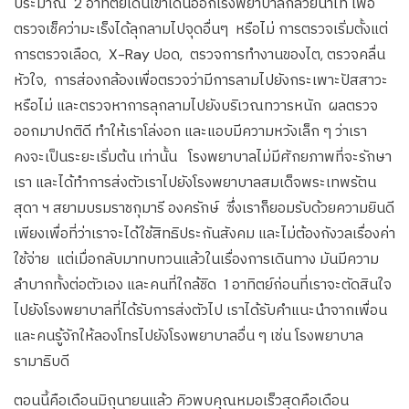
ประมาณ 2 อาทิตย์เดินเข้าเดินออกโรงพยาบาลกล้วยน้ำไท เพื่อ
ตรวจเช็คว่ามะเร็งได้ลุกลามไปจุดอื่นๆ หรือไม่ การตรวจเริ่มตั้งแต่
การตรวจเลือด, X-Ray ปอด, ตรวจการทำงานของไต, ตรวจคลื่น
หัวใจ, การส่องกล้องเพื่อตรวจว่ามีการลามไปยังกระเพาะปัสสาวะ
หรือไม่ และตรวจหาการลุกลามไปยังบริเวณทวารหนัก ผลตรวจ
ออกมาปกติดี ทำให้เราโล่งอก และแอบมีความหวังเล็ก ๆ ว่าเรา
คงจะเป็นระยะเริ่มต้น เท่านั้น โรงพยาบาลไม่มีศักยภาพที่จะรักษา
เรา และได้ทำการส่งตัวเราไปยังโรงพยาบาลสมเด็จพระเทพรัตน
สุดา ฯ สยามบรมราชกุมารี องครักษ์ ซึ่งเราก็ยอมรับด้วยความยินดี
เพียงเพื่อที่ว่าเราจะได้ใช้สิทธิประกันสังคม และไม่ต้องกังวลเรื่องค่า
ใช้จ่าย แต่เมื่อกลับมาทบทวนแล้วในเรื่องการเดินทาง มันมีความ
ลำบากทั้งต่อตัวเอง และคนที่ใกล้ชิด 1 อาทิตย์ก่อนที่เราจะตัดสินใจ
ไปยังโรงพยาบาลที่ได้รับการส่งตัวไป เราได้รับคำแนะนำจากเพื่อน
และคนรู้จักให้ลองโทรไปยังโรงพยาบาลอื่น ๆ เช่น โรงพยาบาล
รามาธิบดี
ตอนนี้คือเดือนมิถุนายนแล้ว คิวพบคุณหมอเร็วสุดคือเดือน