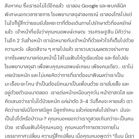
สิงหาคม ซึ่งเรารอไม่ได้อีกแล้ว เราลอง Google และพบคลีนิค
พิเศษนอกเวลาราชการ โรงพยาบาลจุฬาลงกรณ์ เราลองโทรไปแต่
ในใจก็รู้สึกว่ายอมรับโชคชะตาที่ต้องเดินทางไปรักษาตัวที่องครักษ์
แล้ว เจ้าหน้าที่แจ้งว่าคุณหมอพงษ์เกษฒ วรเศรษฐสิน มีคิวว่าง
ในอีก 2 วันข้างหน้า เรานัดหมายกับเจ้าหน้าที่ด้วยหัวใจที่เต็มไปด้วย
ความหวัง เลือดสีจาง ๆ หายไปแล้ว เรารวบรวมผลตรวจร่างกาย
จากโรงพยาบาลก่อนหน้านี้ ใส่ในแฟ้มให้ดูเรียบร้อย และถือไปยัง
โรงพยาบาลจุฬา เพื่อพบคุณหมอพงษ์เกษม เพียงคนเดียว... เราไม่
เคยป่วยหนัก และไม่เคยคิดว่าการที่เราต้องมาฟังผลว่าเราเป็น
มะเร็งระยะไหน จำเป็นต้องมีคนมาเป็นเพื่อนด้วย เราเข้มแข็ง และ
อยู่ด้วยตัวเองมาตลอด เราแต่งหน้าเหมือนทุกวัน หน้าตาสดใส และ
คิดเสมอว่าเราไม่ได้ป่วยหนัก แค่ผ่าตัด 3-4 วันก็คงจะหายแล้ว เรา
คิดว่าเรายังมีโอกาสมีลูก มีลูกซักคน แล้วค่อยกลับไปรักษา มันจะ
เป็นไปได้หรือป่าวนะ? คุณหมอหยอกว่าเราดูสวยเกินกว่าจะเป็นคน
ป่วย เรายื่นแฟ้มให้คุณหมอดู คุณหมอทำการตรวจภายใน
บรรยากาศเปลี่ยน ความรู้สึกเปลี่ยน เมื่อคุณหมอพูดว่า “อืมม นี่เรา