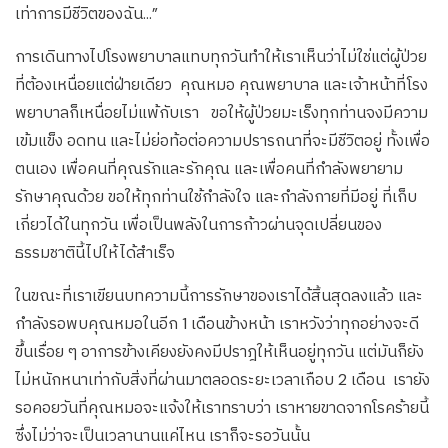
เท่าการมีชีวิตของฉัน...”
การเดินทางไปโรงพยาบาลแทบทุกวันทำให้เราเห็นว่าไม่ใช่แต่ผู้ป่วย
ที่ต้องเหนื่อยแต่ฝ่ายเดียว คุณหมอ คุณพยาบาล และเจ้าหน้าที่โรง
พยาบาลก็เหนื่อยไม่แพ้กับเรา ขอให้ผู้ป่วยมะเร็งทุกท่านจงมีความ
เข้มแข็ง อดทน และไม่ย่อท้อต่อความปรารถนาที่จะมีชีวิตอยู่ ทั้งเพื่อ
ตนเอง เพื่อคนที่คุณรักและรักคุณ และเพื่อคนที่กำลังพยายาม
รักษาคุณด้วย ขอให้ทุกท่านใช้กำลังใจ และกำลังกายที่มีอยู่ ที่เก็บ
เกี่ยวได้ในทุกวัน เพื่อเป็นพลังในการก้าวผ่านจุดเปลี่ยนของ
ธรรมชาตินี้ไปให้ได้สำเร็จ
ในขณะที่เราเขียนบทความนี้การรักษาของเราได้สิ้นสุดลงแล้ว และ
กำลังรอพบคุณหมอในอีก 1 เดือนข้างหน้า เราหวังว่าทุกอย่างจะดี
ขึ้นเรื่อย ๆ อาการข้างเคียงยังคงมีปราฎให้เห็นอยู่ทุกวัน แต่มันก็ยัง
ไม่หนักหนาเท่ากับสิ่งที่ผ่านมาตลอดระยะเวลาเกือบ 2 เดือน เรายัง
รอคอยวันที่คุณหมอจะแจ้งให้เราทราบว่า เราหายขาดจากโรคร้ายนี้
ซึ่งไม่ว่าจะเป็นเวลานานแค่ไหน เราก็จะรอวันนั้น