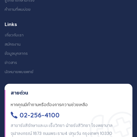
รู้จักยารักษามะเร็ง
คำถามที่พบบ่อย
Links
เกี่ยวกับเรา
สมัครงาน
ข้อมูลบุคลากร
ข่าวสาร
นัดหมายพบแพทย์
สายด่วน
หากคุณมีคำถามหรือต้องการความช่วยเหลือ
02-256-4100
สาขารังสีรักษาและมะเร็งวิทยา ฝ่ายรังสีวิทยา โรงพยาบาล
จุฬาลงกรณ์ 1873 ถนนพระราม4 ปทุมวัน กรุงเทพฯ 10330