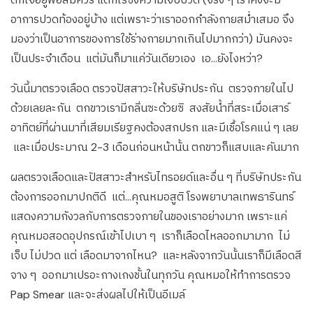
อาการปวดท้องอยู่บ้าง แต่เพราะว่าเราออกกำลังกายสม่ำเสมอ จึง
มองว่าเป็นอาการของการใช้ร่างกายมากเกินไปมากกว่า) มันคงจะ
เป็นประจำเดือน แต่มันก็มาแค่วันเดียวเอง เอ…ยังไงหว่า?
วันนี้มาตรวจเลือด ตรวจปัสสาวะให้บริษัทประกัน ตรวจภายในไป
ด้วยเลยละกัน ตกขาวเรามีกลิ่นซะด้วยซิ สงสัยน้ำที่สระเมื่อเสาร์
อาทิตย์ที่ผ่านมาที่เสียมเรียฐคงต้องสกปรก และมีเชื้อโรคแน่ ๆ เลย
และเมื่อประมาณ 2-3 เดือนก่อนหน้านั้น ตกขาวก็แสบและคันมาก
ผลตรวจเลือดและปัสสาวะสำหรับไทรอยด์และอื่น ๆ ที่บริษัทประกัน
ต้องการออกมาปกติดี แต่…คุณหมอสูติ โรงพยาบาลเทพธารินทร์
แสดงความกังวลกับการตรวจภายในของเราอย่างมาก เพราะแค่
คุณหมอสอดอุปกรณ์เข้าไปเบา ๆ เราก็เลือดไหลออกมามาก ไม่
เจ็บ ไม่ปวด แต่ เลือดมาจากไหน? และหลังจากวันนั้นเราก็มีเลือดสี
จาง ๆ ออกมาเปรอะกางเกงชั้นในทุกวัน คุณหมอให้ทำการตรวจ
Pap Smear และจะส่งผลไปให้เป็นอีเมล์