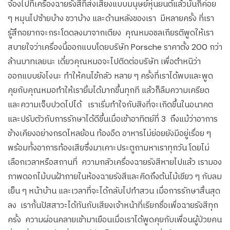
จ้องไปที่เครื่องฉายรังสีที่ส่งเสียงแบบมนุษย์หุ่นยนต์แล้วมันก็ค่อย
ๆ หมุนไปซ้ายบ้าง ขวาบ้าง และด้านหลังของเรา มีหลายครั้ง ที่เรา
รู้สึกอยากจะกระโดดลงมาจากเตียง คุณหมอชลเกียรติพูดให้เรา
สบายใจว่าเครื่องนี้ออกแบบโดยบริษัท Porsche ราคาตั้ง 200 กว่า
ล้านบาทเลยนะ เดี๋ยวคุณหมอจะไปติดต่อบริษัท เพื่อตำหนิว่า
ออกแบบยังไงนะ ทำให้คนไข้กลัว หลาย ๆ ครั้งที่เราได้พบและพูด
คุยกับคุณหมอทำให้เรายิ้มได้มากขึ้นทุกที แล้วก็ลืมความเครียด
และความเจ็บปวดไปได้ เราเริ่มทำใจกับสิงที่จะเกิดขึ้นในอนาคต
และปรับตัวกับการรักษาได้ดีขึ้นเมื่อเข้าอาทิตย์ที่ 3 ถึงแม้ว่าอาการ
ข้างเคียงอย่างกรดไหลย้อน ท้องอืด อาหารไม่ย่อยยังมีอยู่เรื่อย ๆ
พร้อมทั้งอาการท้องเสียซึ่งมาเคาะประตูถามหาเราทุกวัน โดยไม่
เลือกเวลาหรือสถานที่ ความกลัวเครื่องฉายรังสีหายไปแล้ว เรามอง
ภาพดอกไม้บนฝ้าภายในห้องฉายรังสีและคิดถึงต้นไม้เขียว ๆ กับลม
เย็น ๆ หน้าบ้าน และเวลาที่จะได้กลับไปทำสวน เมื่อการรักษาสิ้นสุด
ลง เรากั้นปัสสาวะได้ทันกับเสียงเจ้าหน้าที่เรียกชื่อเพื่อฉายรังสีทุก
ครั้ง ความผ่อนคลายเข้ามาเยือนเมื่อเราได้พูดคุยกับเพื่อนผู้ป่วยคน