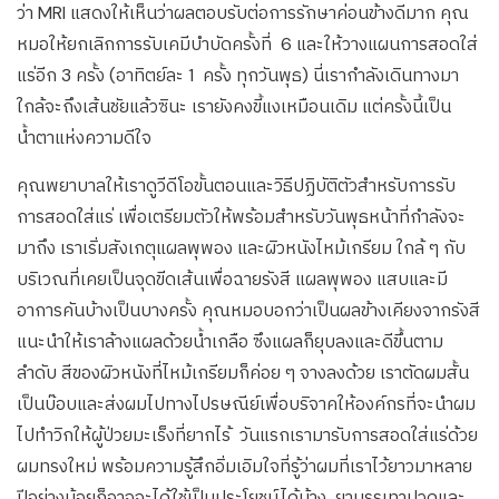
ว่า MRI แสดงให้เห็นว่าผลตอบรับต่อการรักษาค่อนข้างดีมาก คุณ
หมอให้ยกเลิกการรับเคมีบำบัดครั้งที่ 6 และให้วางแผนการสอดใส่
แร่อีก 3 ครั้ง (อาทิตย์ละ 1 ครั้ง ทุกวันพุธ) นี่เรากำลังเดินทางมา
ใกล้จะถึงเส้นชัยแล้วซินะ เรายังคงขี้แงเหมือนเดิม แต่ครั้งนี้เป็น
น้ำตาแห่งความดีใจ
คุณพยาบาลให้เราดูวีดีโอขั้นตอนและวิธีปฏิบัติตัวสำหรับการรับ
การสอดใส่แร่ เพื่อเตรียมตัวให้พร้อมสำหรับวันพุธหน้าที่กำลังจะ
มาถึง เราเริ่มสังเกตุแผลพุพอง และผิวหนังไหม้เกรียม ใกล้ ๆ กับ
บริเวณที่เคยเป็นจุดขีดเส้นเพื่อฉายรังสี แผลพุพอง แสบและมี
อาการคันบ้างเป็นบางครั้ง คุณหมอบอกว่าเป็นผลข้างเคียงจากรังสี
แนะนำให้เราล้างแผลด้วยน้ำเกลือ ซึงแผลก็ยุบลงและดีขึ้นตาม
ลำดับ สีของผิวหนังที่ไหม้เกรียมก็ค่อย ๆ จางลงด้วย เราตัดผมสั้น
เป็นบ๊อบและส่งผมไปทางไปรษณีย์เพื่อบริจาคให้องค์กรที่จะนำผม
ไปทำวิกให้ผู้ป่วยมะเร็งที่ยากไร้ วันแรกเรามารับการสอดใส่แร่ด้วย
ผมทรงใหม่ พร้อมความรู้สึกอิ่มเอิมใจที่รู้ว่าผมที่เราไว้ยาวมาหลาย
ปีอย่างน้อยก็อาจจะได้ใช้เป็นประโยชน์ได้บ้าง ยาบรรเทาปวดและ