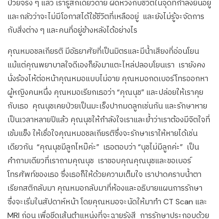
ป่วยจริง ๆ แล้ว เรารู้สึกเดียวดาย ผิดหวังกับชีวิตในจุดที่กำลังยืนอยู่
และกลัวว่าจะไม่มีโอกาสได้ใช้ชีวิตที่เหลืออยู่ และยังไม่รู้จะจัดการ
กับสิ่งต่าง ๆ และคนที่อยู่ข้างหลังได้อย่างไร
คุณหมอชลเกียรติ มีอัธยาศัยที่เป็นมิตรและมีน้ำเสียงที่อ่อนโยน
แม้แต่คุณพยาบาลใจดีเองก็ยังมาแตะไหล่ปลอบโยนเรา เรายังคง
นั่งร้องไห้ต่อหน้าคุณหมอแบบไม่อาย คุณหมอกดเบอร์โทรออกหา
ผู้หญิงคนหนึ่ง คุณหมอเรียกเธอว่า “คุณนุช” และปล่อยให้เราคุย
กับเธอ คุณนุชเคยป่วยเป็นมะเร็งปากมดลูกเช่นกัน และรักษาหาย
เป็นเวลาหลายปีแล้ว คุณนุชให้กำลังใจเราและย้ำว่าเราต้องมีจิตใจที่
เข้มแข็ง ให้เชื่อใจคุณหมอชลเกียรติซึ่งจะรักษาเราให้หายได้เช่น
เดียวกัน “คุณนุชมีลูกไหม๊ค่ะ” เธอตอบว่า “นุชไม่มีลูกค่ะ” เป็น
คำถามเดียวที่เราถามคุณนุช เราขอบคุณคุณนุชและขอเบอร์
โทรศัพท์ของเธอ ซึ่งเธอก็ให้ด้วยความเต็มใจ เราปาดคราบน้ำตา
เรียกสติกลับมา คุณหมอกลับมาที่ห้องและอธิบายแผนการรักษา
ซึ่งจะเริ่มในสัปดาห์หน้า โดยคุณหมอจะนัดให้มาทำ CT Scan และ
MRI ก่อน เพื่อขีดเส้นตำแหน่งที่จะฉายรังสี การรักษาประกอบด้วย