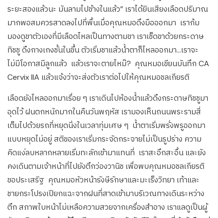
ระยะสองแล้วนะ มันลามไปข้างในแล้ว” เราได้ยินเสียงเลือดปริมาณ
มากพอสมควรสาดลงไปที่พื้นเมื่อคุณหมอดึงมือออกมา เราก้ม
มองดูขาตัวเองที่มีเลือดไหลเป็นทางตามขา เราเช็ดขาด้วยกระดาษ
ทิชชู ดึงกางเกงชั้นในขึ้น ตัวเริ่มชาแล้วน้ำตาก็ไหลออกมา…เราจะ
ไม่มีโอกาสมีลูกแล้ว แล้วเราจะตายไหม๊? คุณหมอเขียนบันทึก CA
Cervix IIA แล้วแจ้งว่าจะส่งตัวเราต่อไปให้คุณหมอชลเกียรติ
เลือดยังไหลออกมาเรื่อย ๆ เราเดินไปห้องน้ำแล้วดึงกระดาษทิชชูมา
อุดไว้ ฝนตกหนักมากในคืนวันพฤหัส เรามองเห็นถนนพระรามสี่
เต็มไปด้วยรถที่หยุดนิ่งในเวลาทุ่มเศษ ๆ น้ำตาเริ่มพรั่งพรูออกมา
แบบหยุดไม่อยู่ สติของเราเริ่มกระจัดกระจายไม่เป็นรูปร่าง ความ
คิดแง่ลบหลากหลายเริ่มทะลักเข้ามาแทนที่ เราสะอึกสะอื้น และยัง
คงเดินตามเจ้าหน้าที่ไปยังตึกว่องวานิช เพื่อพบคุณหมอชลเกียรติ
ขอประเสริฐ คุณหมอหัวหน้ารังษีรักษาและมะเร็งวิทยา เท้าและ
ชายกระโปรงเปียกแฉะจากฝนที่สาดเข้ามาบริเวณทางเดินระหว่าง
ตึก สภาพใบหน้าไม่เหลือความสวยจากเครื่องสำอาง เราแลดูเป็นผู้