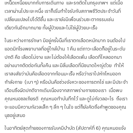
เหน็ดเหนื่อยมากกับการเดินทาง และรถติดในกรุงเทพฯ แต่เมื่อ
เวลาผ่านไประยะหนึ่ง เราก็เริ่มทำใจรับกับสภาพชีวิตประจำวันที่
เปลี่ยนแปลงไปได้ดีขึ้น และเรายังมีเพื่อนร่วมชะตากรรมเช่น
เดียวกันอีกมากมาย ทั้งผู้ป่วยและไม่ใช่ผู้ป่วยมะเร็ง
ในระหว่างการรักษา มีอยู่ครั้งนึงที่เราตกเลือดหนักมาก จนต้องไป
แอดมิทโรงพยาบาลที่อยู่ใกล้บ้าน 1 คืน แต่ภาวะเลือดก็อยู่ในระดับ
ปกติ คือ เลือดไม่จาง และไม่ต้องให้เลือดเพิ่ม เลือดที่ไหลออกมา
อย่างมากติดต่อกันทั้งคืน และมีลิ่มเลือดที่มีขนาดใหญ่ด้วย ทำให้
เราสงสัยว่ามันคือเลือดจากก้อนมะเร็ง หรือว่าเราไปหักโหมออก
กำลังกาย (เบา ๆ) หรือมันคือช่วงจังหวะของการตกไข่ และมีประจำ
เดือนซึงผิดปกติจากเดิมเนื่องจากสภาพร่างกายของเรา เมื่อพบ
คุณหมอชลเกียรติ คุณหมอทำบันทึกไว้ และดูไม่กังวลอะไร ถึงเรา
จะแอบมีความกังวลเล็ก ๆ ลึก ๆ ในใจ แต่ก็ยังคิดถึงคำพูดของคุณ
นุชอยู่เสมอ
ในอาทิตย์สุดท้ายของการรับเคมีบำบัด (สัปดาห์ที่ 6) คุณหมอแจ้ง