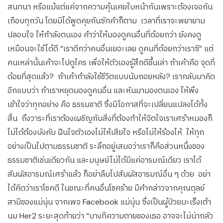
สนทนา หรือแม้แต่แค่จากความคุ้นเคยใบหน้ากันเพราะต้องเจอกัน
เกือบทุกวัน โดยมิได้พูดคุยกันซักคำก็ตาม เวลาที่เราจะพยายาม
ปลอบใจ ให้กำลังตนเอง คำว่าให้มองดูคนอื่นที่ด้อยกว่า ยังคงดู
เหมือนจะใช้ได้ดี “เราดีกว่าคนอื่นเยอะเลย ดูคนที่ด้อยกว่าเราซิ” แต่
คนเหล่านั้นเค้าจะไปดูใคร เพื่อให้ตัวเองรู้สึกดีขึ้นเล่า ถ้าเค้าคือ จุดที่
ด้อยที่สุดแล้ว? ถ้าเค้ากำลังใช้ชีวิตแบบนับถอยหลัง? เรากลับมาคิด
อีกแบบว่า ถ้าเราหยุดมองดูคนอื่น และหันมามองตนเอง ให้พึง
เข้าใจว่าทุกอย่าง คือ ธรรมชาติ ซึ่งมีโอกาสที่จะเปลี่ยนแปลงได้ทั้ง
สิ้น ถึงวาระที่เราต้องเผชิญกับสิ่งที่ต้องทำให้จิตใจเราเศร้าหมองก็
ไม่ได้ต้องบังคับ ฝืนใจตัวเองไม่ให้เสียใจ หรือไม่ให้ร้องไห้ ให้ทุก
อย่างเป็นไปตามธรรมชาติ ระลึกอยู่เสมอว่าเราก็คือส่วนหนึ่งของ
ธรรมชาติเช่นเดียวกัน และมนุษย์ไม่ได้มีแค่อารมณ์เดียว เราได้
สัมผัสอารมณ์เศร้าแล้ว ก็อย่าลืมไปสัมผัสอารมณ์อื่น ๆ ด้วย อย่า
ได้คิดว่าเราโชคดี ในขณะที่คนอื่นโชคร้าย มีคำกล่าวจากคุณตุลย์
สามีของแม่นุ่น จากเพจ Facebook แม่นุ่น ซึ่งเป็นผู้ป่วยมะเร็งเต้า
นม Her2 ระยะสุดท้ายว่า “บางทีความตายของเธอ อาจจะไม่น่ากลัว