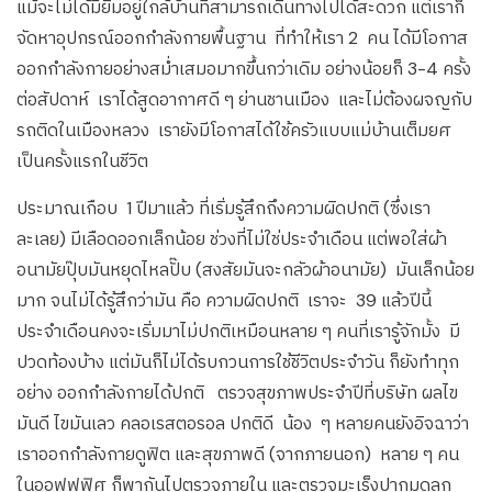
แม้จะไม่ได้มียิมอยู่ใกล้บ้านที่สามารถเดินทางไปได้สะดวก แต่เราก็
จัดหาอุปกรณ์ออกกำลังกายพื้นฐาน ที่ทำให้เรา 2 คน ได้มีโอกาส
ออกกำลังกายอย่างสม่ำเสมอมากขึ้นกว่าเดิม อย่างน้อยก็ 3-4 ครั้ง
ต่อสัปดาห์ เราได้สูดอากาศดี ๆ ย่านชานเมือง และไม่ต้องผจญกับ
รถติดในเมืองหลวง เรายังมีโอกาสได้ใช้ครัวแบบแม่บ้านเต็มยศ
เป็นครั้งแรกในชีวิต
ประมาณเกือบ 1 ปีมาแล้ว ที่เริ่มรู้สึกถึงความผิดปกติ (ซึ่งเรา
ละเลย) มีเลือดออกเล็กน้อย ช่วงที่ไม่ใช่ประจำเดือน แต่พอใส่ผ้า
อนามัยปุ๊บมันหยุดไหลปั๊บ (สงสัยมันจะกลัวผ้าอนามัย) มันเล็กน้อย
มาก จนไม่ได้รู้สึกว่ามัน คือ ความผิดปกติ เราจะ 39 แล้วปีนี้
ประจำเดือนคงจะเริ่มมาไม่ปกติเหมือนหลาย ๆ คนที่เรารู้จักมั้ง มี
ปวดท้องบ้าง แต่มันก็ไม่ได้รบกวนการใช้ชีวิตประจำวัน ก็ยังทำทุก
อย่าง ออกกำลังกายได้ปกติ ตรวจสุขภาพประจำปีที่บริษัท ผลไข
มันดี ไขมันเลว คลอเรสตอรอล ปกติดี น้อง ๆ หลายคนยังอิจฉาว่า
เราออกกำลังกายดูฟิต และสุขภาพดี (จากภายนอก) หลาย ๆ คน
ในออฟฟฟิศ ก็พากันไปตรวจภายใน และตรวจมะเร็งปากมดลูก