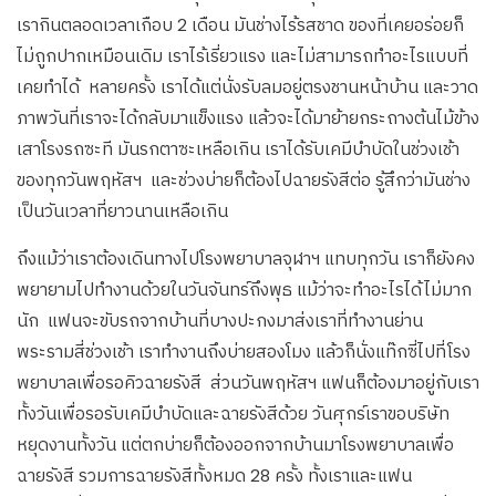
เรากินตลอดเวลาเกือบ 2 เดือน มันช่างไร้รสชาด ของที่เคยอร่อยก็
ไม่ถูกปากเหมือนเดิม เราไร้เรี่ยวแรง และไม่สามารถทำอะไรแบบที่
เคยทำได้ หลายครั้ง เราได้แต่นั่งรับลมอยู่ตรงชานหน้าบ้าน และวาด
ภาพวันที่เราจะได้กลับมาแข็งแรง แล้วจะได้มาย้ายกระถางต้นไม้ข้าง
เสาโรงรถซะที มันรกตาซะเหลือเกิน เราได้รับเคมีบำบัดในช่วงเช้า
ของทุกวันพฤหัสฯ และช่วงบ่ายก็ต้องไปฉายรังสีต่อ รู้สึกว่ามันช่าง
เป็นวันเวลาที่ยาวนานเหลือเกิน
ถึงแม้ว่าเราต้องเดินทางไปโรงพยาบาลจุฬาฯ แทบทุกวัน เราก็ยังคง
พยายามไปทำงานด้วยในวันจันทร์ถึงพุธ แม้ว่าจะทำอะไรได้ไม่มาก
นัก แฟนจะขับรถจากบ้านที่บางปะกงมาส่งเราที่ทำงานย่าน
พระรามสี่ช่วงเช้า เราทำงานถึงบ่ายสองโมง แล้วก็นั่งแท๊กซี่ไปที่โรง
พยาบาลเพื่อรอคิวฉายรังสี ส่วนวันพฤหัสฯ แฟนก็ต้องมาอยู่กับเรา
ทั้งวันเพื่อรอรับเคมีบำบัดและฉายรังสีด้วย วันศุกร์เราขอบริษัท
หยุดงานทั้งวัน แต่ตกบ่ายก็ต้องออกจากบ้านมาโรงพยาบาลเพื่อ
ฉายรังสี รวมการฉายรังสีทั้งหมด 28 ครั้ง ทั้งเราและแฟน