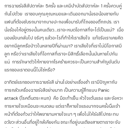
การฉายรังสีสัปดาห์ละ 5ครั้ง และเคมีบำบัดสัปดาห์ละ 1 ครั้งควบคู่
กันไปด้วย เราขอบคุณคุณหมอและเดินออกมานั่งรอน้องชายกับ
แฟนที่ต้องขับรถมาจากบางปะกงเพื่อมารับที่โถงของตึกภปร. เรา
นั่งร้องไห้อยู่ตรงนั้นคนเดียว…เราจะหมดโอกาสที่จะได้เป็นแม่? เมื่อ
มองย้อนกลับไป จริงๆ แล้วอะไรที่ทำให้เราเสียใจ แท้จริงเราเคยคิด
อยากมีลูกหรือป่าวในหลายปีที่ผ่านมา? เราเสียใจที่เราไม่มีโอกาสมี
ลูก หรือว่าเราเสียใจที่โอกาสที่เราจะมีสิทธิ์เลือกนั้นมันหายไปกัน
แน่ การรักษาตัวให้หายจากโรคร้ายควรจะเป็นความสำคัญอันดับ
แรกของเราตอนนี้ไม่ใช่หรือ?
อาทิตย์แรกของการฉายรังสี ผ่านไปอย่างเชื่องช้า เรามีปัญหากับ
การกลัวเครื่องฉายรังสีอย่างมาก เป็นความรู้สึกแบบ Panic
attack (โรคตื่นตระหนก) คือ มือเท้าเย็น หัวใจเต้นแรง และจังหวะ
การหายใจเหมือนจะหมดลม แต่เราก็หายใจแรงมากจนครั้งนึงเจ้า
หน้าที่ต้องท้วงว่าให้พยายามหายใจเบา ๆ เพื่อไม่ให้รังสีไปกระทบ
อวัยวะส่วนอื่นที่อยู่ใกล้เคียงกัน ขณะที่อยู่บนเตียงสายตาเราจะจับ