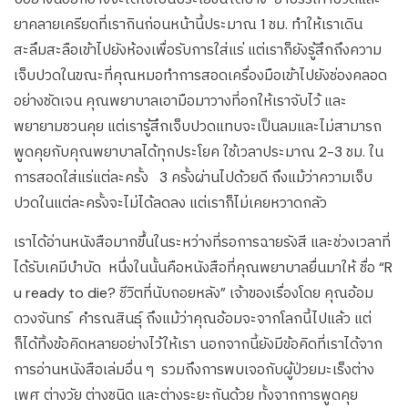
ยาคลายเครียดที่เรากินก่อนหน้านี้ประมาณ 1 ชม. ทำให้เราเดิน
สะลึมสะลือเข้าไปยังห้องเพื่อรับการใส่แร่ แต่เราก็ยังรู้สึกถึงความ
เจ็บปวดในขณะที่คุณหมอทำการสอดเครื่องมือเข้าไปยังช่องคลอด
อย่างชัดเจน คุณพยาบาลเอามือมาวางที่อกให้เราจับไว้ และ
พยายามชวนคุย แต่เรารู้สึกเจ็บปวดแทบจะเป็นลมและไม่สามารถ
พูดคุยกับคุณพยาบาลได้ทุกประโยค ใช้เวลาประมาณ 2-3 ชม. ใน
การสอดใส่แร่แต่ละครั้ง 3 ครั้งผ่านไปด้วยดี ถึงแม้ว่าความเจ็บ
ปวดในแต่ละครั้งจะไม่ได้ลดลง แต่เราก็ไม่เคยหวาดกลัว
เราได้อ่านหนังสือมากขึ้นในระหว่างที่รอการฉายรังสี และช่วงเวลาที่
ได้รับเคมีบำบัด หนึ่งในนั้นคือหนังสือที่คุณพยาบาลยื่นมาให้ ชื่อ “R
u ready to die? ชีวิตที่นับถอยหลัง” เจ้าของเรื่องโดย คุณอ้อม
ดวงจันทร์ คำรณสินธุ์ ถึงแม้ว่าคุณอ้อมจะจากโลกนี้ไปแล้ว แต่
ก็ได้ทิ้งข้อคิดหลายอย่างไว้ให้เรา นอกจากนี้ยังมีข้อคิดที่เราได้จาก
การอ่านหนังสือเล่มอื่น ๆ รวมถึงการพบเจอกับผู้ป่วยมะเร็งต่าง
เพศ ต่างวัย ต่างชนิด และต่างระยะกันด้วย ทั้งจากการพูดคุย