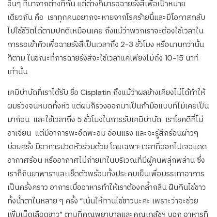
อื่นๆ ที่มาจากต่างที่กัน แต่ต่างก็มารอฉายรังสีเพื่อเป้าหมาย
เดียวกัน คือ เราทุกคนอยากจะหายจากโรคร้ายนี้และมีโอกาสกลับ
ไปใช้ชีวิตได้ตามปกติเหมือนเคย ถึงแม้ว่าพวกเราจะต้องใช้เวลาใน
การรอเข้าคิวเพื่อฉายรังสีเป็นเวลาถึง 2-3 ชั่วโมง หรือนานกว่านั้น
ก็ตาม ในขณะที่การฉายรังสีจะใช้เวลาแค่เพียงไม่ถึง 10-15 นาที
เท่านั้น
เคมีบำบัดที่เราได้รับ ชื่อ Cisplatin ถึงแม้ว่าผลข้างเคียงไม่ได้ทำให้
ผมร่วงจนหมดทั้งหัว แต่ผมก็ร่วงออกมาเป็นกำมือแบบที่ไม่เคยเป็น
มาก่อน และใช้เวลาถึง 5 ชั่วโมงในการรับเคมีบำบัด เราโชคดีที่ไม่
อาเจียน แต่มีอาการพะอืดพะอม อ่อนแรง และจะรู้สึกร้อนผ่าวๆ
บ่อยครั้ง มีอาการปวดหัวร่วมด้วย โดยเฉพาะเวลาที่ออกไปเจอแดด
อากาศร้อน หรืออากาศไม่ถ่ายเทในบริเวณที่มีผู้คนพลุ่กพล่าน ซึ่ง
เราก็กินยาพาราและเช็ดตัวพร้อมทั้งประคบเย็นเพื่อบรรเทาอาการ
เป็นครั้งคราว อาการเบื่ออาหารทำให้เราต้องกล้ำกลืน ฝืนกินไข่ขาว
ทั้งน้ำตาในหลาย ๆ ครั้ง “เน้นให้ทานไข่ขาวนะคะ เพราะว่าจะช่วย
เพิ่มเม็ดเลือดขาว” ตามที่คุณพยาบาลและคุณเภสัชฯ บอก อาหารที่