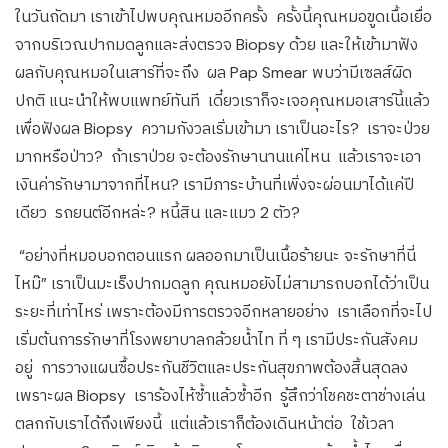
ในวันถัดมา เราเข้าไปพบคุณหมออีกครั้ง ครั้งนี้คุณหมอขูดเนื้อเยื่อ
จากบริเวณปากมดลูกและส่งตรวจ Biopsy ด้วย และให้เข้ามาฟัง
ผลกับคุณหมอในเสาร์ที่จะถึง ผล Pap Smear พบว่ามีเซลส์ผิด
ปกติ แนะนำให้พบแพทย์ทันที เดี๋ยวเราก็จะเจอคุณหมอเสาร์นี้แล้ว
เพื่อฟังผล Biopsy ความกังวลเริ่มเข้ามา เราเป็นอะไร? เราจะป่วย
มากหรือป่าว? ถ้าเราป่วย จะต้องรักษานานแค่ไหน แล้วเราจะเอา
เงินค่ารักษามาจากที่ไหน? เรามีภาระบ้านที่เพิ่งจะผ่อนมาได้แค่ปี
เดียว รถยนต์อีกหล่ะ? หนี้สิน และแมว 2 ตัว?
“อย่างที่หมอบอกตอนแรก ผลออกมาเป็นเนื้อร้ายนะ จะรักษาที่นี่
ไหม๊” เราเป็นมะเร็งปากมดลูก คุณหมอยังไม่สามารถบอกได้ว่าเป็น
ระยะที่เท่าไหร่ เพราะต้องมีการตรวจอีกหลายอย่าง เราเลือกที่จะไป
เริ่มต้นการรักษาที่โรงพยาบาลกล้วยน้ำไท ที่ ๆ เรามีประกันสังคม
อยู่ การวางแผนซื้อประกันชีวิตและประกันสุขภาพต้องสิ้นสุดลง
เพราะผล Biopsy เราร้องไห้ซ้ำแล้วซ้ำอีก รู้สึกว่าโชคชะตาช่างเล่น
ตลกกับเราได้ถึงเพียงนี้ แต่แล้วเราก็ต้องเดินหน้าต่อ ใช้เวลา