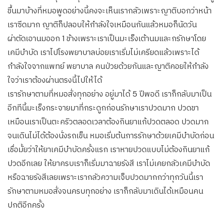
ขึ้นมาบ้างที่หมอพูดอย่างนี้คงจะเห็นเรากลัวเพราะญาติบอกว่าหน้า
เราซีดมาก ญาติก็ปลอบให้กำลังใจเหมือนกันแล้วหมอก็นัดวัน
ผ่าตัดเอานมออก 1 ข้างเพราะเราเป็นมะเร็งเต้านมและกรักษาโดย
เคมีบำบัด เราไปโรงพยาบาลบ่อยเราเริ่มไม่เครียดแล้วเพราะได้
กำลังใจจากแพทย์ พยาบาล คนป่วยด้วยกันและญาติคอยให้กำลัง
ใจว่าเราต้องผ่านตรงนี้ไปให้ได้
เรารักษาตามที่หมอสั่งทุกอย่าง อยู่มาได้ 5 ปีพอดี เราก็กลับมาเป็น
อีกทีนี้มะเร็งกระจายมาที่กระดูกก่อนรักษาเราปวดมาก ปวดขา
เหมือนเราเป็นตะคริวตลอดเวลาต้องกินยาแก้ปวดตลอด ปวดมาก
จนเดินไม่ได้ต้องนั่งรถเข็น หมอเริ่มต้นการรักษาด้วยเคมีบำบัดก่อน
เชื่อมั้ยว่าให้ยาเคมีบำบัดครั้งแรก เราหายปวดแบบไม่ต้องกินยาแก้
ปวดอีกเลย ให้ยาครบเราก็เริ่มมาฉายรังสี เราไม่เคยกลัวเคมีบำบัด
หรือฉายรังสีเลยเพราะเรากลัวความเจ็บปวดมากกว่าทุกวันนี้เรา
รักษาตามหมอสั่งจนครบทุกอย่าง เราก็กลับมาเดินได้เหมือนคน
ปกติอีกครั้ง