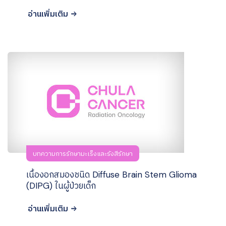
อ่านเพิ่มเติม
บทความการรักษามะเร็งและรังสีรักษา
เนื้องอกสมองชนิด Diffuse Brain Stem Glioma
(DIPG) ในผู้ป่วยเด็ก
อ่านเพิ่มเติม