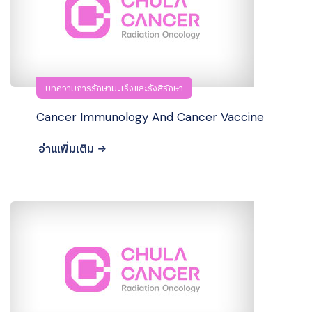
บทความการรักษามะเร็งและรังสีรักษา
Cancer Immunology And Cancer Vaccine
อ่านเพิ่มเติม