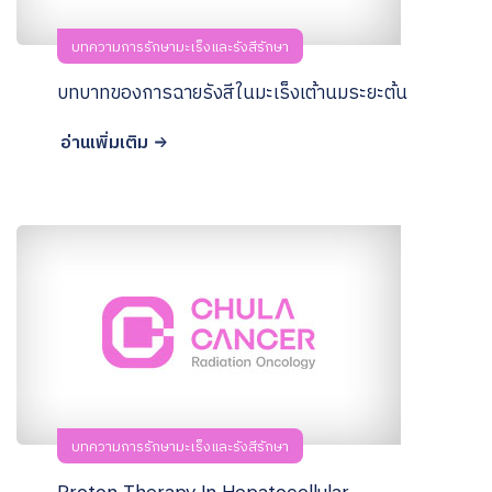
บทความการรักษามะเร็งและรังสีรักษา
บทบาทของการฉายรังสีในมะเร็งเต้านมระยะต้น
อ่านเพิ่มเติม
บทความการรักษามะเร็งและรังสีรักษา