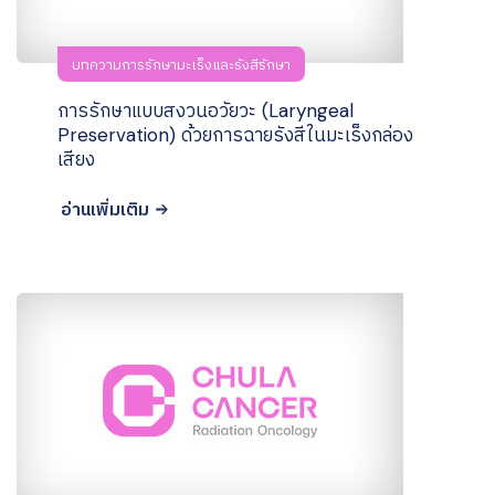
บทความการรักษามะเร็งและรังสีรักษา
การรักษาแบบสงวนอวัยวะ (laryngeal
Preservation) ด้วยการฉายรังสีในมะเร็งกล่อง
เสียง
อ่านเพิ่มเติม