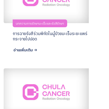
บทความการรักษามะเร็งและรังสีรักษา
การฉายรังสีร่วมพิกัดในผู้ป่วยมะเร็งระยะแพร่
กระจายไปปอด
อ่านเพิ่มเติม