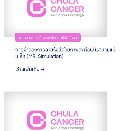
บทความการรักษามะเร็งและรังสีรักษา
การจำลองการฉายรังสีด้วยภาพสะท้อนในสนามแม่
เหล็ก (MRI Simulation)
อ่านเพิ่มเติม