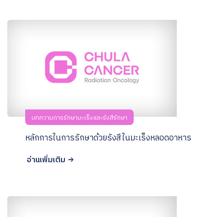
บทความการรักษามะเร็งและรังสีรักษา
หลักการในการรักษาด้วยรังสีในมะเร็งหลอดอาหาร
อ่านเพิ่มเติม