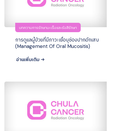
บทความการรักษามะเร็งและรังสีรักษา
การดูแลผู้ป่วยที่มีภาวะเยื่อบุช่องปากอักเสบ
(Management Of Oral Mucositis)
อ่านเพิ่มเติม