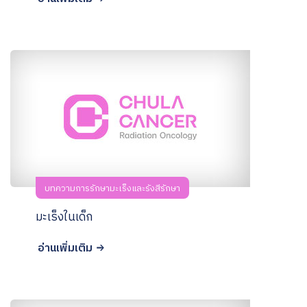
บทความการรักษามะเร็งและรังสีรักษา
มะเร็งในเด็ก
อ่านเพิ่มเติม