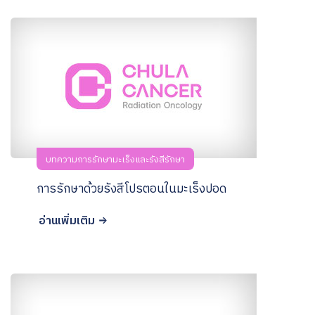
บทความการรักษามะเร็งและรังสีรักษา
การรักษาด้วยรังสีโปรตอนในมะเร็งปอด
อ่านเพิ่มเติม