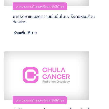
บทความการรักษามะเร็งและรังสีรักษา
การรักษาแบบลดความเข้มข้นในมะเร็งคอหอยส่วน
ช่องปาก
อ่านเพิ่มเติม
บทความการรักษามะเร็งและรังสีรักษา